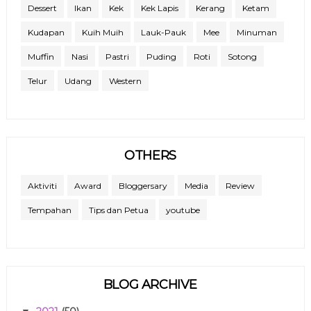
Dessert
Ikan
Kek
Kek Lapis
Kerang
Ketam
Kudapan
Kuih Muih
Lauk-Pauk
Mee
Minuman
Muffin
Nasi
Pastri
Puding
Roti
Sotong
Telur
Udang
Western
OTHERS
Aktiviti
Award
Bloggersary
Media
Review
Tempahan
Tips dan Petua
youtube
BLOG ARCHIVE