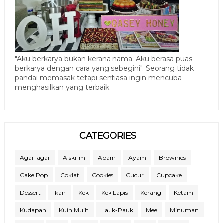
"Aku berkarya bukan kerana nama. Aku berasa puas
berkarya dengan cara yang sebegini". Seorang tidak
pandai memasak tetapi sentiasa ingin mencuba
menghasilkan yang terbaik.
CATEGORIES
Agar-agar
Aiskrim
Apam
Ayam
Brownies
Cake Pop
Coklat
Cookies
Cucur
Cupcake
Dessert
Ikan
Kek
Kek Lapis
Kerang
Ketam
Kudapan
Kuih Muih
Lauk-Pauk
Mee
Minuman