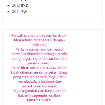
2012
(173)
►
2011
(48)
►