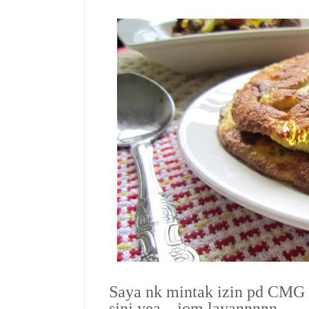
Saya nk mintak izin pd CMG ut
sini yea…jom layannnnn