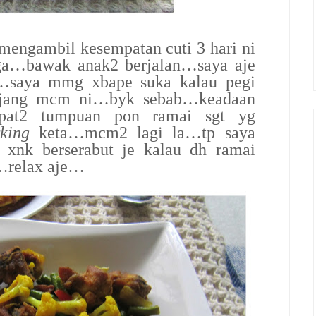
 mengambil kesempatan cuti 3 hari ni
rga…bawak anak2 berjalan…saya aje
saya mmg xbape suka kalau pegi
panjang mcm ni…byk sebab…keadaan
pat2 tumpuan pon ramai sgt yg
king
keta…mcm2 lagi la…tp saya
 xnk berserabut je kalau dh ramai
…relax aje…