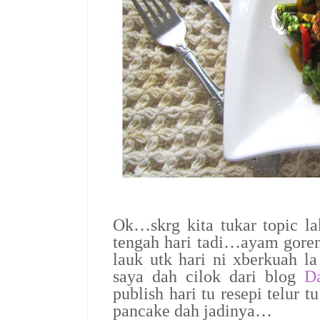
Ok…skrg kita tukar topic l
tengah hari tadi…ayam goren
lauk utk hari ni xberkuah l
saya dah cilok dari blog
D
publish hari tu resepi tel
pancake dah jadinya…