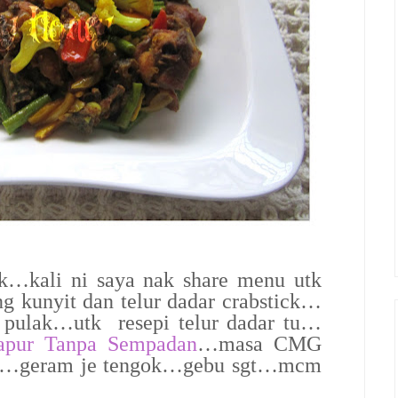
ak…kali ni saya nak share menu utk
g kunyit dan telur dadar crabstick…
a pulak…utk resepi telur dadar tu…
apur Tanpa Sempadan
…masa CMG
ur tu…geram je tengok…gebu sgt…mcm