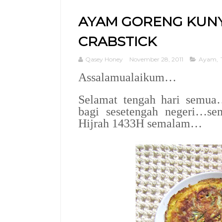
AYAM GORENG KUNY
CRABSTICK
Qasey Honey
November 28, 2011
Ayam
,
Assalamualaikum…
Selamat tengah hari semua
bagi sesetengah negeri…s
Hijrah 1433H semalam…