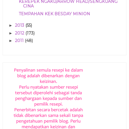
KEREPEK NGAKU/ARROW HEAD/SENGKUANG
CINA
TEMPAHAN KEK BESDAY MINION
2013
(55)
►
2012
(173)
►
2011
(48)
►