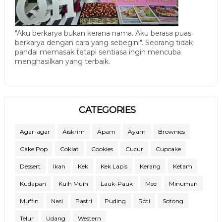
"Aku berkarya bukan kerana nama. Aku berasa puas
berkarya dengan cara yang sebegini". Seorang tidak
pandai memasak tetapi sentiasa ingin mencuba
menghasilkan yang terbaik.
CATEGORIES
Agar-agar
Aiskrim
Apam
Ayam
Brownies
Cake Pop
Coklat
Cookies
Cucur
Cupcake
Dessert
Ikan
Kek
Kek Lapis
Kerang
Ketam
Kudapan
Kuih Muih
Lauk-Pauk
Mee
Minuman
Muffin
Nasi
Pastri
Puding
Roti
Sotong
Telur
Udang
Western