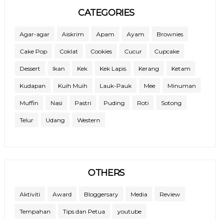
CATEGORIES
Agar-agar
Aiskrim
Apam
Ayam
Brownies
Cake Pop
Coklat
Cookies
Cucur
Cupcake
Dessert
Ikan
Kek
Kek Lapis
Kerang
Ketam
Kudapan
Kuih Muih
Lauk-Pauk
Mee
Minuman
Muffin
Nasi
Pastri
Puding
Roti
Sotong
Telur
Udang
Western
OTHERS
Aktiviti
Award
Bloggersary
Media
Review
Tempahan
Tips dan Petua
youtube