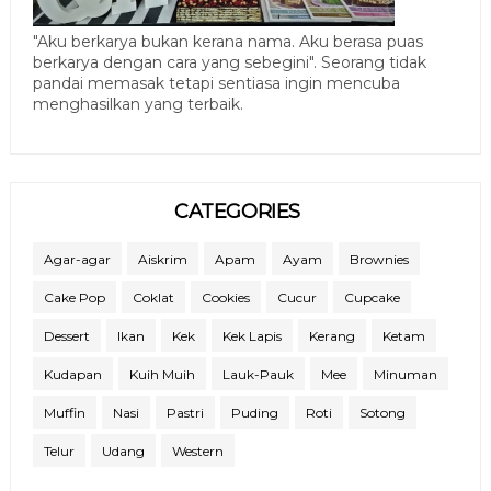
"Aku berkarya bukan kerana nama. Aku berasa puas
berkarya dengan cara yang sebegini". Seorang tidak
pandai memasak tetapi sentiasa ingin mencuba
menghasilkan yang terbaik.
CATEGORIES
Agar-agar
Aiskrim
Apam
Ayam
Brownies
Cake Pop
Coklat
Cookies
Cucur
Cupcake
Dessert
Ikan
Kek
Kek Lapis
Kerang
Ketam
Kudapan
Kuih Muih
Lauk-Pauk
Mee
Minuman
Muffin
Nasi
Pastri
Puding
Roti
Sotong
Telur
Udang
Western