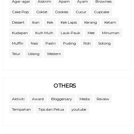
Agar-agar
Aiskrim
Apam
Ayam
Brownies
Cake Pop
Coklat
Cookies
Cucur
Cupcake
Dessert
Ikan
Kek
Kek Lapis
Kerang
Ketam
Kudapan
Kuih Muih
Lauk-Pauk
Mee
Minuman
Muffin
Nasi
Pastri
Puding
Roti
Sotong
Telur
Udang
Western
OTHERS
Aktiviti
Award
Bloggersary
Media
Review
Tempahan
Tips dan Petua
youtube