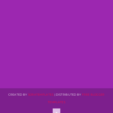
CREATED BY
SORATEMPLATES
| DISTRIBUTED BY
FREE BLOGGER
TEMPLATES