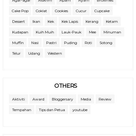
Agar-agar
Aiskrim
Apam
Ayam
Brownies
Cake Pop
Coklat
Cookies
Cucur
Cupcake
Dessert
Ikan
Kek
Kek Lapis
Kerang
Ketam
Kudapan
Kuih Muih
Lauk-Pauk
Mee
Minuman
Muffin
Nasi
Pastri
Puding
Roti
Sotong
Telur
Udang
Western
OTHERS
Aktiviti
Award
Bloggersary
Media
Review
Tempahan
Tips dan Petua
youtube