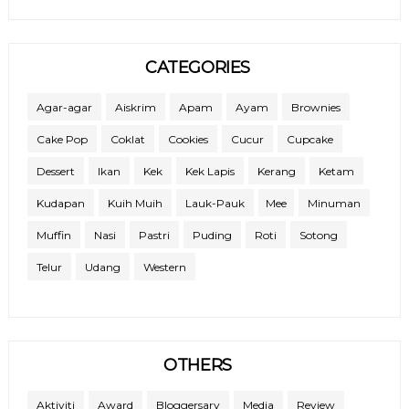
CATEGORIES
Agar-agar
Aiskrim
Apam
Ayam
Brownies
Cake Pop
Coklat
Cookies
Cucur
Cupcake
Dessert
Ikan
Kek
Kek Lapis
Kerang
Ketam
Kudapan
Kuih Muih
Lauk-Pauk
Mee
Minuman
Muffin
Nasi
Pastri
Puding
Roti
Sotong
Telur
Udang
Western
OTHERS
Aktiviti
Award
Bloggersary
Media
Review