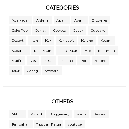
CATEGORIES
Agar-agar
Aiskrim
Apam
Ayam
Brownies
Cake Pop
Coklat
Cookies
Cucur
Cupcake
Dessert
Ikan
Kek
Kek Lapis
Kerang
Ketam
Kudapan
Kuih Muih
Lauk-Pauk
Mee
Minuman
Muffin
Nasi
Pastri
Puding
Roti
Sotong
Telur
Udang
Western
OTHERS
Aktiviti
Award
Bloggersary
Media
Review
Tempahan
Tips dan Petua
youtube