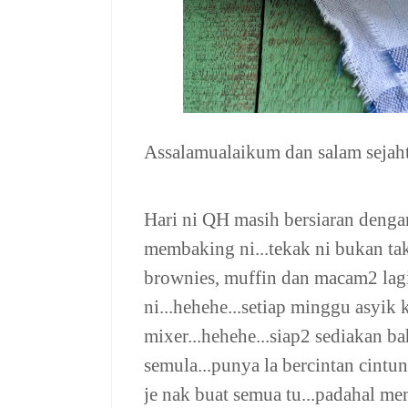
Assalamualaikum dan salam sejaht
Hari ni QH masih bersiaran dengan 
membaking ni...tekak ni bukan tak
brownies, muffin dan macam2 lagi 
ni...hehehe...setiap minggu asyik
mixer...hehehe...siap2 sediakan ba
semula...punya la bercintan cin
je nak buat semua tu...padahal m