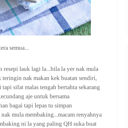
era semua...
resepi lauk lagi la...bila la yer nak mula
 teringin nak makan kek buatan sendiri,
tapi sifat malas tengah bertahta sekarang
 kecundang aje untuk bersama
han bagai tapi lepas tu simpan
tun nak mula membaking...macam renyahnya
embaking ni la yang paling QH suka buat