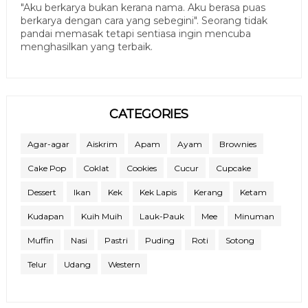
"Aku berkarya bukan kerana nama. Aku berasa puas
berkarya dengan cara yang sebegini". Seorang tidak
pandai memasak tetapi sentiasa ingin mencuba
menghasilkan yang terbaik.
CATEGORIES
Agar-agar
Aiskrim
Apam
Ayam
Brownies
Cake Pop
Coklat
Cookies
Cucur
Cupcake
Dessert
Ikan
Kek
Kek Lapis
Kerang
Ketam
Kudapan
Kuih Muih
Lauk-Pauk
Mee
Minuman
Muffin
Nasi
Pastri
Puding
Roti
Sotong
Telur
Udang
Western