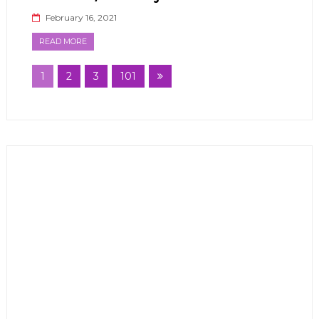
February 16, 2021
READ MORE
1
2
3
101