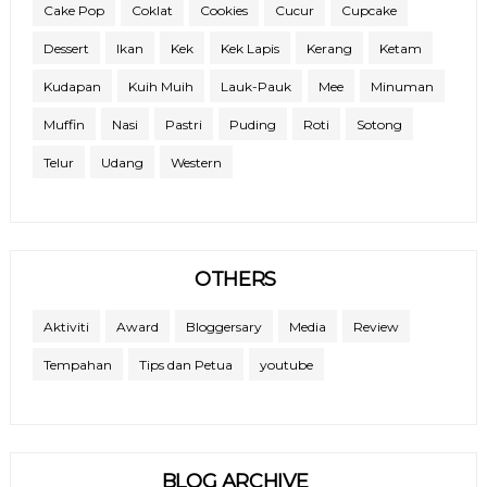
Cake Pop
Coklat
Cookies
Cucur
Cupcake
Dessert
Ikan
Kek
Kek Lapis
Kerang
Ketam
Kudapan
Kuih Muih
Lauk-Pauk
Mee
Minuman
Muffin
Nasi
Pastri
Puding
Roti
Sotong
Telur
Udang
Western
OTHERS
Aktiviti
Award
Bloggersary
Media
Review
Tempahan
Tips dan Petua
youtube
BLOG ARCHIVE