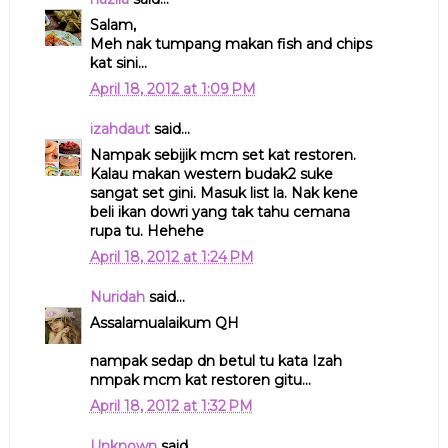
Salam,
Meh nak tumpang makan fish and chips
kat sini...
April 18, 2012 at 1:09 PM
izahdaut
said...
Nampak sebijik mcm set kat restoren.
Kalau makan western budak2 suke
sangat set gini. Masuk list la. Nak kene
beli ikan dowri yang tak tahu cemana
rupa tu. Hehehe
April 18, 2012 at 1:24 PM
Nuridah
said...
Assalamualaikum QH
nampak sedap dn betul tu kata Izah
nmpak mcm kat restoren gitu...
April 18, 2012 at 1:32 PM
Unknown
said...