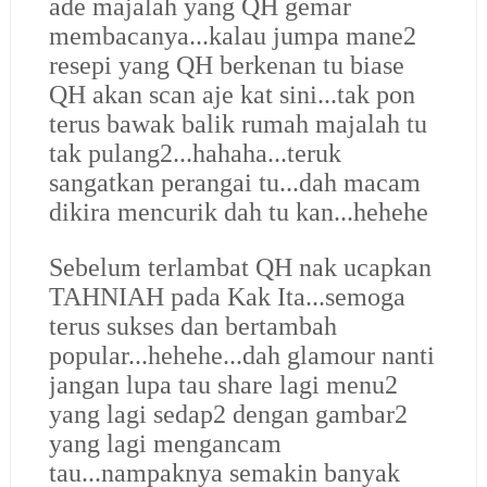
ade majalah yang QH gemar
membacanya...kalau jumpa mane2
resepi yang QH berkenan tu biase
QH akan scan aje kat sini...tak pon
terus bawak balik rumah majalah tu
tak pulang2...hahaha...teruk
sangatkan perangai tu...dah macam
dikira mencurik dah tu kan...hehehe
Sebelum terlambat QH nak ucapkan
TAHNIAH pada Kak Ita...semoga
terus sukses dan bertambah
popular...hehehe...dah glamour nanti
jangan lupa tau share lagi menu2
yang lagi sedap2 dengan gambar2
yang lagi mengancam
tau...nampaknya semakin banyak