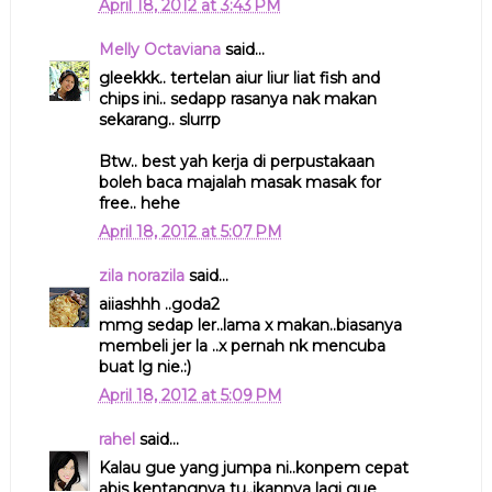
April 18, 2012 at 3:43 PM
Melly Octaviana
said...
gleekkk.. tertelan aiur liur liat fish and
chips ini.. sedapp rasanya nak makan
sekarang.. slurrp
Btw.. best yah kerja di perpustakaan
boleh baca majalah masak masak for
free.. hehe
April 18, 2012 at 5:07 PM
zila norazila
said...
aiiashhh ..goda2
mmg sedap ler..lama x makan..biasanya
membeli jer la ..x pernah nk mencuba
buat lg nie.:)
April 18, 2012 at 5:09 PM
rahel
said...
Kalau gue yang jumpa ni..konpem cepat
abis kentangnya tu..ikannya lagi gue