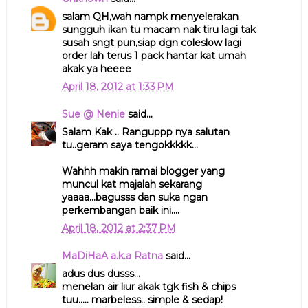
salam QH,wah nampk menyelerakan
sungguh ikan tu macam nak tiru lagi tak
susah sngt pun,siap dgn coleslow lagi
order lah terus 1 pack hantar kat umah
akak ya heeee
April 18, 2012 at 1:33 PM
Sue @ Nenie
said...
Salam Kak .. Ranguppp nya salutan
tu..geram saya tengokkkkk...
Wahhh makin ramai blogger yang
muncul kat majalah sekarang
yaaaa...bagusss dan suka ngan
perkembangan baik ini....
April 18, 2012 at 2:37 PM
MaDiHaA a.k.a Ratna
said...
adus dus dusss...
menelan air liur akak tgk fish & chips
tuu..... marbeless.. simple & sedap!