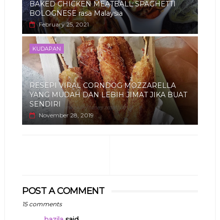
BAKED CHICKEN MEATBALL SPAGHETTI
BOLOGNESE rasa Malaysia
February 25, 2021
KUDAPAN
RESEPI VIRAL CORNDOG MOZZARELLA
YANG MUDAH DAN LEBIH JIMAT JIKA BUAT
SENDIRI
November 28, 2019
POST A COMMENT
15 comments
hazila
said...