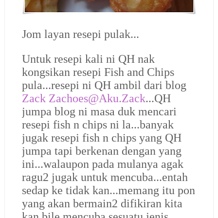
Jom layan resepi pulak...
Untuk resepi kali ni QH nak
kongsikan resepi Fish and Chips
pula...resepi ni QH ambil dari blog
Zack Zachoes@Aku.Zack
...QH
jumpa blog ni masa duk mencari
resepi fish n chips ni la...banyak
jugak resepi fish n chips yang QH
jumpa tapi berkenan dengan yang
ini...walaupon pada mulanya agak
ragu2 jugak untuk mencuba...entah
sedap ke tidak kan...memang itu pon
yang akan bermain2 difikiran kita
kan bile mencuba sesuatu jenis