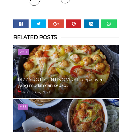
Whats
RELATED POSTS
app
ROTI
PIZZA ROTI GUNTING VIRAL tanpa oven
yang mudah dan sedap..
March 04, 2021
MEE