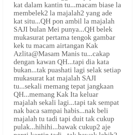
kat dalam kantin tu...macam biase la
membelek2 la majalah2 yang ade
kat situ...QH pon ambil la majalah
SAJI bulan Mei punya...QH belek
mukasurat pertama tengok gambar
kek tu macam airtangan Kak
Azlita@Masam Manis tu...cakap
dengan kawan QH...tapi dia kata
bukan...tak puashati lagi selak setiap
mukasurat kat majalah SAJI
tu...sekali memang tepat jangkaan
QH...memang Kak Ita keluar
majalah sekali lagi...tapi tak sempat
nak baca sampai habis...nak beli
majalah tu tadi tapi duit tak cukup
pulak...hihihi...bawak cukup2 aje
pergi kantin tadi...tak bawak lebih2