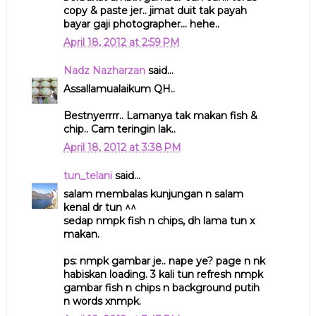
copy & paste jer.. jimat duit tak payah
bayar gaji photographer... hehe..
April 18, 2012 at 2:59 PM
Nadz Nazharzan
said...
Assallamualaikum QH..
Bestnyerrrr.. Lamanya tak makan fish &
chip.. Cam teringin lak..
April 18, 2012 at 3:38 PM
tun_telani
said...
salam membalas kunjungan n salam
kenal dr tun ^^
sedap nmpk fish n chips, dh lama tun x
makan.
ps: nmpk gambar je.. nape ye? page n nk
habiskan loading. 3 kali tun refresh nmpk
gambar fish n chips n background putih
n words xnmpk.