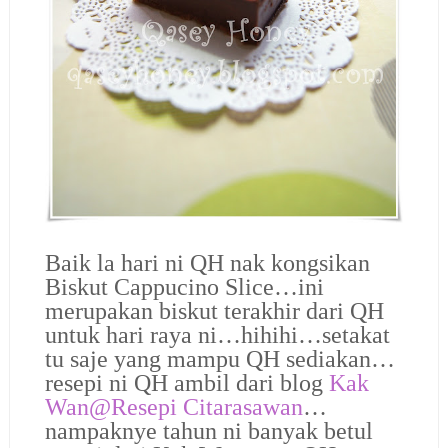
Baik la hari ni QH nak kongsikan
Biskut Cappucino Slice…ini
merupakan biskut terakhir dari QH
untuk hari raya ni…hihihi…setakat
tu saje yang mampu QH sediakan…
resepi ni QH ambil dari blog
Kak
Wan@Resepi Citarasawan
…
nampaknye tahun ni banyak betul