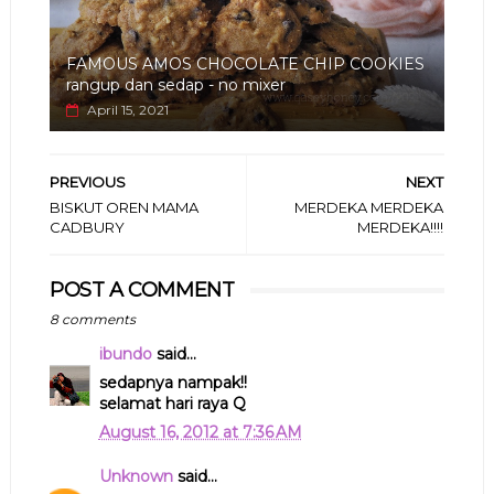
FAMOUS AMOS CHOCOLATE CHIP COOKIES
rangup dan sedap - no mixer
April 15, 2021
PREVIOUS
NEXT
BISKUT OREN MAMA
MERDEKA MERDEKA
CADBURY
MERDEKA!!!!
POST A COMMENT
8 comments
ibundo
said...
sedapnya nampak!!
selamat hari raya Q
August 16, 2012 at 7:36 AM
Unknown
said...