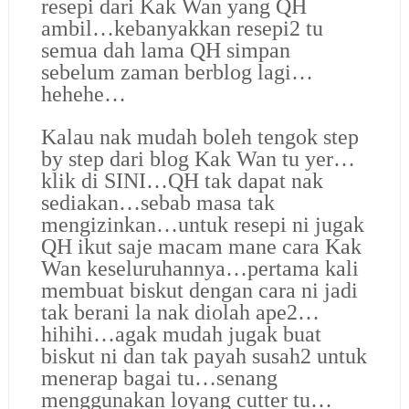
resepi dari Kak Wan yang QH
ambil…kebanyakkan resepi2 tu
semua dah lama QH simpan
sebelum zaman berblog lagi…
hehehe…
Kalau nak mudah boleh tengok step
by step dari blog Kak Wan tu yer…
klik di SINI…QH tak dapat nak
sediakan…sebab masa tak
mengizinkan…untuk resepi ni jugak
QH ikut saje macam mane cara Kak
Wan keseluruhannya…pertama kali
membuat biskut dengan cara ni jadi
tak berani la nak diolah ape2…
hihihi…agak mudah jugak buat
biskut ni dan tak payah susah2 untuk
menerap bagai tu…senang
menggunakan loyang cutter tu…