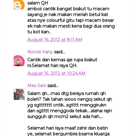
salam QH
amboii cantik bangat biskut tu macam
sayang je nak makan meriah betul kat
atas nye colourful gitu tapi macam besar
ek nak makan mesti kena bagi dua orang
tu kot kan..
August 16, 2012 at 8:11 AM
Norzie hany
said...
Cantik dan kemas aje rupa biskut
ni.Selamat hari raya QH.
August 16, 2012 at 10:24 AM
Mas Sani
said...
Salam qh....mas dtg beraya rumah qh
boleh? Tak tahan wooo nengoj sekut qh
yg sgttttttt cntik...sgtttt menggirukn
dan sgtttt menggoda tekak....alahai rajin
sungguh qh mcm2 sekut ada hah....
Selamat hari raya maaf zahir dan batin
ye, selamat bergumbira bsama kluarga