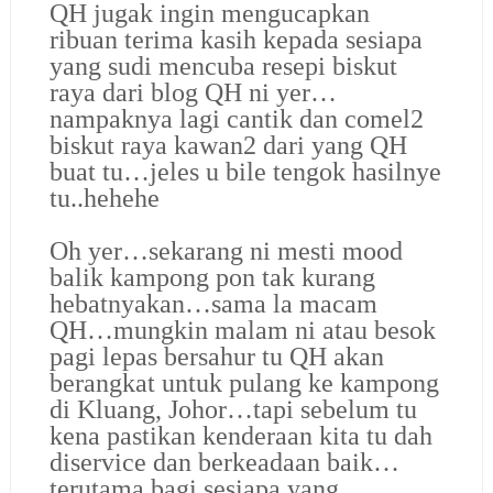
QH jugak ingin mengucapkan
ribuan terima kasih kepada sesiapa
yang sudi mencuba resepi biskut
raya dari blog QH ni yer…
nampaknya lagi cantik dan comel2
biskut raya kawan2 dari yang QH
buat tu…jeles u bile tengok hasilnye
tu..hehehe
Oh yer…sekarang ni mesti mood
balik kampong pon tak kurang
hebatnyakan…sama la macam
QH…mungkin malam ni atau besok
pagi lepas bersahur tu QH akan
berangkat untuk pulang ke kampong
di Kluang, Johor…tapi sebelum tu
kena pastikan kenderaan kita tu dah
diservice dan berkeadaan baik…
terutama bagi sesiapa yang