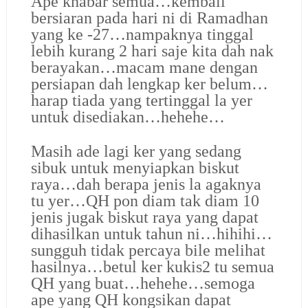
Ape khabar semua…kembali
bersiaran pada hari ni di Ramadhan
yang ke -27…nampaknya tinggal
lebih kurang 2 hari saje kita dah nak
berayakan…macam mane dengan
persiapan dah lengkap ker belum…
harap tiada yang tertinggal la yer
untuk disediakan…hehehe…
Masih ade lagi ker yang sedang
sibuk untuk menyiapkan biskut
raya…dah berapa jenis la agaknya
tu yer…QH pon diam tak diam 10
jenis jugak biskut raya yang dapat
dihasilkan untuk tahun ni…hihihi…
sungguh tidak percaya bile melihat
hasilnya…betul ker kukis2 tu semua
QH yang buat…hehehe…semoga
ape yang QH kongsikan dapat