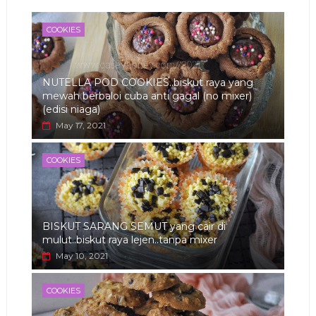
app
COOKIES
NUTELLA POD COOKIES..biskut raya yang
mewah berbaloi cuba anti gagal (no mixer)
(edisi niaga)
May 17, 2021
COOKIES
BISKUT SARANG SEMUT yang cair di
mulut..biskut raya lejen..tanpa mixer
May 10, 2021
COOKIES