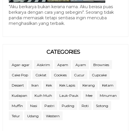
"Aku berkarya bukan kerana nama. Aku berasa puas
berkarya dengan cara yang sebegini". Seorang tidak
pandai memasak tetapi sentiasa ingin mencuba
menghasilkan yang terbaik.
CATEGORIES
Agar-agar
Aiskrim
Apam
Ayam
Brownies
Cake Pop
Coklat
Cookies
Cucur
Cupcake
Dessert
Ikan
Kek
Kek Lapis
Kerang
Ketam
Kudapan
Kuih Muih
Lauk-Pauk
Mee
Minuman
Muffin
Nasi
Pastri
Puding
Roti
Sotong
Telur
Udang
Western