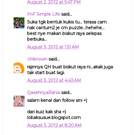
August 2, 2012 at 5:47 PM
FnF Simple Life
said...
Suka tgk bentuk kukis tu... terasa cam
nak cantum2 je cm puzzle...hehehe...
best nye makan biskut raya selepas
berbuka...
August 3, 2012 at 1:51 AM
Unknown
said...
rajinnya QH buat biskut raya ni...akak juga
tak start buat lagi.
August 3, 2012 at 4:43 AM
QasehnyaRania
said...
salam kenal dan follow sini =)
dari kuiz kak sha =)
lobaksusue.blogspot.com
August 3, 2012 at 8:20 AM