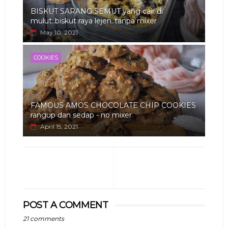
BISKUT SARANG SEMUT yang cair di
mulut..biskut raya lejen..tanpa mixer
May 10, 2021
COOKIES
FAMOUS AMOS CHOCOLATE CHIP COOKIES
rangup dan sedap - no mixer
April 15, 2021
POST A COMMENT
21 comments