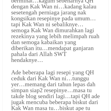
berminat…kagum sebenarnya QH
dengan Kak Wan ni…kadang kalau
sesetengah perniaga jarang nak
kongsikan resepinye pada umum…
tapi Kak Wan ni sebaliknye…
semoga Kak Wan dimurahkan lagi
rezekinya yang lebih melimpah ruah
dan semoga kabaikan yang
diberikan itu…mendapat ganjaran
pahala dari Allah SWT
hendaknye…
Ade beberapa lagi resepi yang QH
ceduk dari Kak Wan ni…tunggu
yer…memang dari tahun lepas dah
simpan siap2 resepinye…masa tu
takde blog sendiri lagi…tapi QH ade
jugak mencuba beberapa biskut dari
Kak Wan masa tu…biskut ape tu