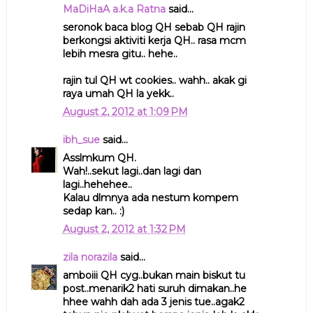
MaDiHaA a.k.a Ratna
said...
seronok baca blog QH sebab QH rajin
berkongsi aktiviti kerja QH.. rasa mcm
lebih mesra gitu.. hehe..
rajin tul QH wt cookies.. wahh.. akak gi
raya umah QH la yekk..
August 2, 2012 at 1:09 PM
ibh_sue
said...
Asslmkum QH.
Wah!..sekut lagi..dan lagi dan
lagi..hehehee..
Kalau dlmnya ada nestum kompem
sedap kan.. :)
August 2, 2012 at 1:32 PM
zila norazila
said...
amboiii QH cyg..bukan main biskut tu
post..menarik2 hati suruh dimakan..he
hhee wahh dah ada 3 jenis tue..agak2