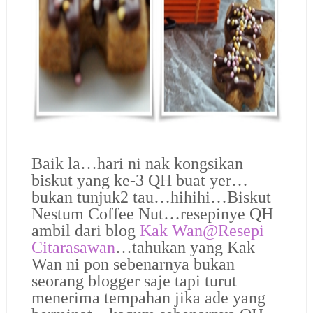
Baik la…hari ni nak kongsikan
biskut yang ke-3 QH buat yer…
bukan tunjuk2 tau…hihihi…Biskut
Nestum Coffee Nut…resepinye QH
ambil dari blog
Kak Wan@Resepi
Citarasawan
…tahukan yang Kak
Wan ni pon sebenarnya bukan
seorang blogger saje tapi turut
menerima tempahan jika ade yang