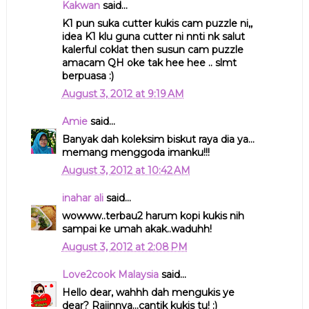
Kakwan
said...
K1 pun suka cutter kukis cam puzzle ni,,
idea K1 klu guna cutter ni nnti nk salut
kalerful coklat then susun cam puzzle
amacam QH oke tak hee hee .. slmt
berpuasa :)
August 3, 2012 at 9:19 AM
Amie
said...
Banyak dah koleksim biskut raya dia ya...
memang menggoda imanku!!!
August 3, 2012 at 10:42 AM
inahar ali
said...
wowww..terbau2 harum kopi kukis nih
sampai ke umah akak..waduhh!
August 3, 2012 at 2:08 PM
Love2cook Malaysia
said...
Hello dear, wahhh dah mengukis ye
dear? Rajinnya...cantik kukis tu! :)