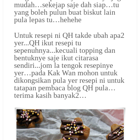
mudah…sekejap saje dah siap…tu
yang boleh pulun buat biskut lain
pula lepas tu…hehehe
Untuk resepi ni QH takde ubah apa2
yer...QH ikut resepi tu
sepenuhnya...kecuali topping dan
bentuknye saje ikut citarasa
sendiri...jom la tengok resepinye
yer…pada Kak Wan mohon untuk
dikongsikan pula yer resepi ni untuk
tatapan pembaca blog QH pula…
terima kasih banyak2…