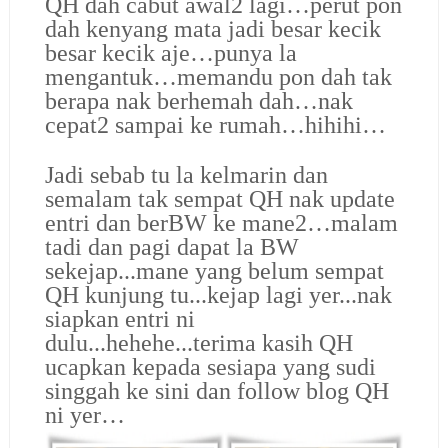
QH dah cabut awal2 lagi…perut pon
dah kenyang mata jadi besar kecik
besar kecik aje…punya la
mengantuk…memandu pon dah tak
berapa nak berhemah dah…nak
cepat2 sampai ke rumah…hihihi…
Jadi sebab tu la kelmarin dan
semalam tak sempat QH nak update
entri dan berBW ke mane2…malam
tadi dan pagi dapat la BW
sekejap...mane yang belum sempat
QH kunjung tu...kejap lagi yer...nak
siapkan entri ni
dulu...hehehe...terima kasih QH
ucapkan kepada sesiapa yang sudi
singgah ke sini dan follow blog QH
ni yer…