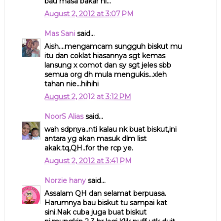
bau masa bakar ni...
August 2, 2012 at 3:07 PM
Mas Sani
said...
Aish....mengamcam sungguh biskut mu
itu dan coklat hiasannya sgt kemas
lansung x comot dan sy sgt jeles sbb
semua org dh mula mengukis...xleh
tahan nie...hihihi
August 2, 2012 at 3:12 PM
NoorS Alias
said...
wah sdpnya..nti kalau nk buat biskut,ini
antara yg akan masuk dlm list
akak.tq,QH..for the rcp ye.
August 2, 2012 at 3:41 PM
Norzie hany
said...
Assalam QH dan selamat berpuasa.
Harumnya bau biskut tu sampai kat
sini.Nak cuba juga buat biskut