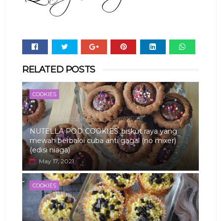
Whats
RELATED POSTS
app
COOKIES
NUTELLA POD COOKIES..biskut raya yang
mewah berbaloi cuba anti gagal (no mixer)
(edisi niaga)
May 17, 2021
COOKIES