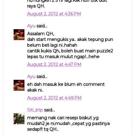
ni,mungkin 2 3 hr lagi.Klik nuff utk duit
raya QH.
August 2, 2012 at 4:36 PM
Ayu
said...
Assalam QH,
dah start mengukis ya.. akak tepung pun
belum beli lagi ni..hahah
cantik kukis Qh, boleh buat main puzzle2
lepas tu masuk mulut ngap!...hehe
August 2, 2012 at 4:47 PM
Ayu
said...
eh dah masuk ke blum eh comment
akak ni..
August 2, 2012 at 4:49 PM
Siti_btp
said...
memang nak cari resepi biskut yg
mudah2 je ni.mudah ,cepat yg pastinya
sedap!!! tq QH..