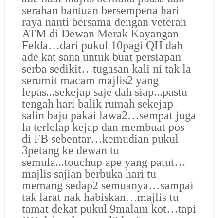
serahan bantuan bersempena hari
raya nanti bersama dengan veteran
ATM di Dewan Merak Kayangan
Felda…dari pukul 10pagi QH dah
ade kat sana untuk buat persiapan
serba sedikit…tugasan kali ni tak la
serumit macam majlis2 yang
lepas...sekejap saje dah siap...pastu
tengah hari balik rumah sekejap
salin baju pakai lawa2…sempat juga
la terlelap kejap dan membuat pos
di FB sebentar…kemudian pukul
3petang ke dewan tu
semula...touchup ape yang patut…
majlis sajian berbuka hari tu
memang sedap2 semuanya…sampai
tak larat nak habiskan…majlis tu
tamat dekat pukul 9malam kot…tapi