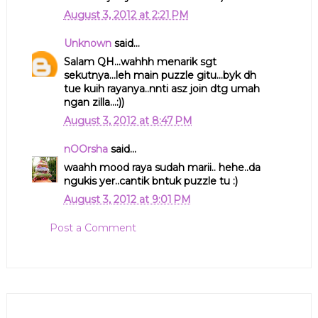
August 3, 2012 at 2:21 PM
Unknown
said...
Salam QH...wahhh menarik sgt
sekutnya...leh main puzzle gitu...byk dh
tue kuih rayanya..nnti asz join dtg umah
ngan zilla...:))
August 3, 2012 at 8:47 PM
nOOrsha
said...
waahh mood raya sudah marii.. hehe..da
ngukis yer..cantik bntuk puzzle tu :)
August 3, 2012 at 9:01 PM
Post a Comment