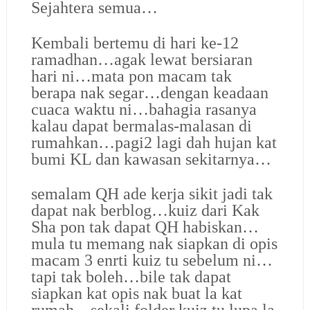
Sejahtera semua…
Kembali bertemu di hari ke-12
ramadhan…agak lewat bersiaran
hari ni…mata pon macam tak
berapa nak segar…dengan keadaan
cuaca waktu ni…bahagia rasanya
kalau dapat bermalas-malasan di
rumahkan…pagi2 lagi dah hujan kat
bumi KL dan kawasan sekitarnya…
semalam QH ade kerja sikit jadi tak
dapat nak berblog…kuiz dari Kak
Sha pon tak dapat QH habiskan…
mula tu memang nak siapkan di opis
macam 3 enrti kuiz tu sebelum ni…
tapi tak boleh…bile tak dapat
siapkan kat opis nak buat la kat
rumah…sekali folder kuiz tu lupa la