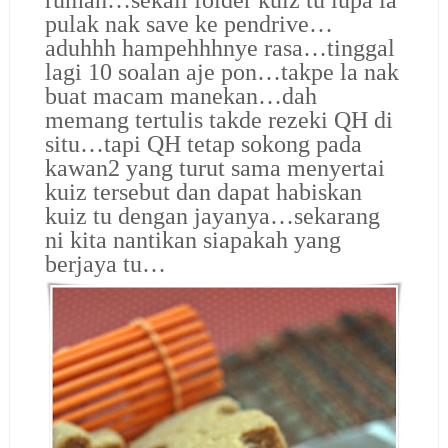
pulak nak save ke pendrive…
aduhhh hampehhhnye rasa…tinggal
lagi 10 soalan aje pon…takpe la nak
buat macam manekan…dah
memang tertulis takde rezeki QH di
situ…tapi QH tetap sokong pada
kawan2 yang turut sama menyertai
kuiz tersebut dan dapat habiskan
kuiz tu dengan jayanya…sekarang
ni kita nantikan siapakah yang
berjaya tu…