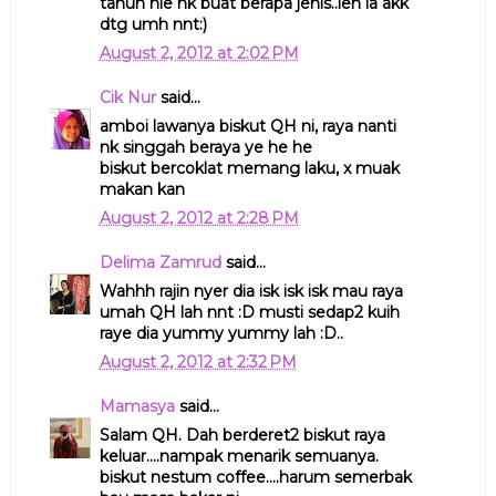
tahun nie nk buat berapa jenis..leh la akk
dtg umh nnt:)
August 2, 2012 at 2:02 PM
Cik Nur
said...
amboi lawanya biskut QH ni, raya nanti
nk singgah beraya ye he he
biskut bercoklat memang laku, x muak
makan kan
August 2, 2012 at 2:28 PM
Delima Zamrud
said...
Wahhh rajin nyer dia isk isk isk mau raya
umah QH lah nnt :D musti sedap2 kuih
raye dia yummy yummy lah :D..
August 2, 2012 at 2:32 PM
Mamasya
said...
Salam QH. Dah berderet2 biskut raya
keluar....nampak menarik semuanya.
biskut nestum coffee....harum semerbak