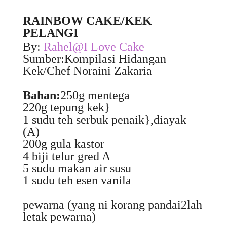
RAINBOW CAKE/KEK
PELANGI
By:
Rahel@I Love Cake
Sumber:Kompilasi Hidangan
Kek/Chef Noraini Zakaria
Bahan:
250g mentega
220g tepung kek}
1 sudu teh serbuk penaik},diayak
(A)
200g gula kastor
4 biji telur gred A
5 sudu makan air susu
1 sudu teh esen vanila
pewarna (yang ni korang pandai2lah
letak pewarna)