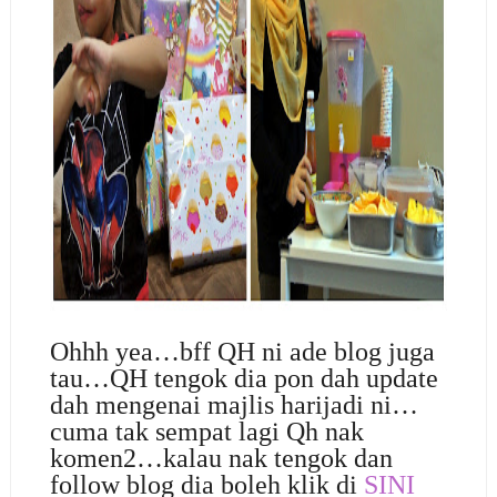
Ohhh yea…bff QH ni ade blog juga
tau…QH tengok dia pon dah update
dah mengenai majlis harijadi ni…
cuma tak sempat lagi Qh nak
komen2…kalau nak tengok dan
follow blog dia boleh klik di
SINI