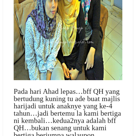
Pada hari Ahad lepas…bff QH yang
bertudung kuning tu ade buat majlis
harijadi untuk anaknye yang ke-4
tahun…jadi bertemu la kami bertiga
ni kembali…kedua2nya adalah bff
QH…bukan senang untuk kami
bertiga berjumpa walaupon