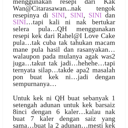
menggunakan resepi dari Kak
Wan@Citarasawan...nak tengok
resepinya di
SINI
,
SINI
,
SINI
dan
SINI
…tapi kali ni nak bertukar
selera pula…QH menggunakan
resepi kek dari Rahel@I Love Cake
pula…tak cuba tak tahukan macam
mane pula hasil dan rasanyakan…
walaupon pada mulanya agak was2
juga…takut tak jadi…hehehe…tapi
ternyata silap…takde apa2 masalah
pon buat kek ni…jadi dengan
sempurnanya…
Untuk kek ni QH buat sebanyak 1
setengah adunan untuk kek barsaiz
8inci dengan 6 kaler…kalau nak
buat 7 kaler dengan saiz yang
sama…buat la 2 adunan…mesti kek