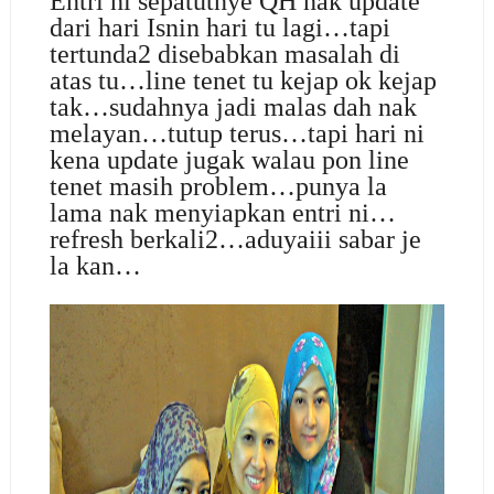
Entri ni sepatutnye QH nak update
dari hari Isnin hari tu lagi…tapi
tertunda2 disebabkan masalah di
atas tu…line tenet tu kejap ok kejap
tak…sudahnya jadi malas dah nak
melayan…tutup terus…tapi hari ni
kena update jugak walau pon line
tenet masih problem…punya la
lama nak menyiapkan entri ni…
refresh berkali2…aduyaiii sabar je
la kan…