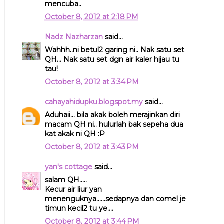
mencuba..
October 8, 2012 at 2:18 PM
Nadz Nazharzan
said...
Wahhh..ni betul2 garing ni.. Nak satu set
QH... Nak satu set dgn air kaler hijau tu
tau!
October 8, 2012 at 3:34 PM
cahayahidupku.blogspot.my
said...
Aduhaii... bila akak boleh merajinkan diri
macam QH ni.. hulurlah bak sepeha dua
kat akak ni QH :P
October 8, 2012 at 3:43 PM
yan's cottage
said...
salam QH.....
Kecur air liur yan
menenguknya......sedapnya dan comel je
timun kecil2 tu ye....
October 8, 2012 at 3:44 PM