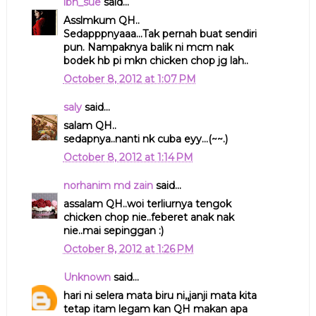
ibh_sue
said...
Asslmkum QH..
Sedapppnyaaa...Tak pernah buat sendiri
pun. Nampaknya balik ni mcm nak
bodek hb pi mkn chicken chop jg lah..
October 8, 2012 at 1:07 PM
saly
said...
salam QH..
sedapnya..nanti nk cuba eyy...(~~.)
October 8, 2012 at 1:14 PM
norhanim md zain
said...
assalam QH..woi terliurnya tengok
chicken chop nie..feberet anak nak
nie..mai sepinggan :)
October 8, 2012 at 1:26 PM
Unknown
said...
hari ni selera mata biru ni,,janji mata kita
tetap itam legam kan QH makan apa