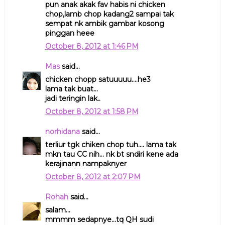
pun anak akak fav habis ni chicken
chop,lamb chop kadang2 sampai tak
sempat nk ambik gambar kosong
pinggan heee
October 8, 2012 at 1:46 PM
Mas
said...
chicken chopp satuuuuu....he3
lama tak buat...
jadi teringin lak..
October 8, 2012 at 1:58 PM
norhidana
said...
terliur tgk chiken chop tuh.... lama tak
mkn tau CC nih... nk bt sndiri kene ada
kerajinann nampaknyer
October 8, 2012 at 2:07 PM
Rohah
said...
salam...
mmmm sedapnye...tq QH sudi