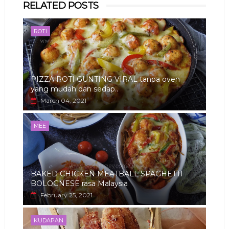
RELATED POSTS
app
ROTI
PIZZA ROTI GUNTING VIRAL tanpa oven
yang mudah dan sedap..
March 04, 2021
MEE
BAKED CHICKEN MEATBALL SPAGHETTI
BOLOGNESE rasa Malaysia
February 25, 2021
KUDAPAN