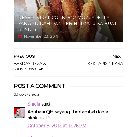
RESEPI VIRAL CORNDOG MOZZARELLA
YANG MUDAH DAN LEBIH JIMAT JIKA BUAT
SENDIRI
November 28, 2019
PREVIOUS
NEXT
BESDAY REZA &
KEK LAPIS 4 RASA
RAINBOW CAKE...
POST A COMMENT
35 comments
Shiela
said...
Aduhaiiii QH sayang.. bertambah lapar
akak ni.. ;P
October 8, 2012 at 12:26 PM