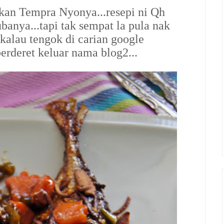
 Ikan Tempra Nyonya...resepi ni Qh
anya...tapi tak sempat la pula nak
.kalau tengok di carian google
 berderet keluar nama blog2...