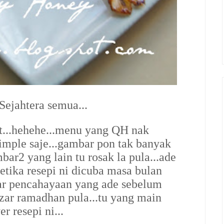
ejahtera semua...
kot...hehehe...menu yang QH nak
simple saje...gambar pon tak banyak
mbar2 yang lain tu rosak la pula...ade
etika resepi ni dicuba masa bulan
ejar pencahayaan yang ade sebelum
azar ramadhan pula...tu yang main
r resepi ni...