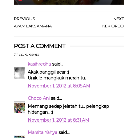
PREVIOUS
NEXT
AYAM LAKSAMANA
KEK OREO
POST A COMMENT
14 comments
kasihredha
said...
Akak panggil acar :)
Unik le mangkuk merah tu.
November 1, 2012 at 8:05 AM
Choco Ani
said...
Memang sedap jelatah tu.. pelengkap
hidangan.. ;)
November 1, 2012 at 8:31 AM
Marsita Yahya
said...