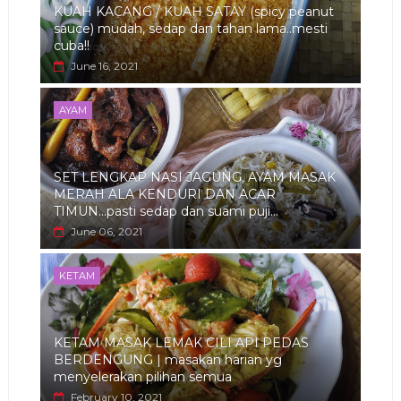
KUAH KACANG / KUAH SATAY (spicy peanut
sauce) mudah, sedap dan tahan lama..mesti
cuba!!
June 16, 2021
AYAM
SET LENGKAP NASI JAGUNG, AYAM MASAK
MERAH ALA KENDURI DAN ACAR
TIMUN...pasti sedap dan suami puji...
June 06, 2021
KETAM
KETAM MASAK LEMAK CILI API PEDAS
BERDENGUNG | masakan harian yg
menyelerakan pilihan semua
February 10, 2021