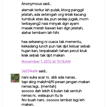
Anonymous said...
alamak terliur lah pulak, ktorg panggil
jelatah, ada setengah org letak kacang
tumbuk atas dia, pun sedap jugak, mcm
terbayang2 nasi minyak dgn ayam
masak merah kawan kan dgn jelatah,
alahai tembam lah hihi
haa sekarang ni cuaca tak menentu,
kekadang lunch pun tak dpt keluar sebab
hujan kan, terpaksalah tahan perut kruk
krak sebab tak dpt makan
November 1, 2012 at 10:16 AM
JaSSNaNi
said...
nani suka acar ni.. sbb ada nanas..
tapi skrg mak/mil/fil pesan jangan makan
nenas lagi.. (mentah)
sooooo dah lebih 6 bulan tak sentuh
nenas ni.. walaupun itu la
fev buah nani.. oooooo lambat lagi leh
makan..