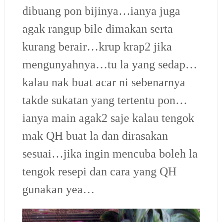
dibuang pon bijinya…ianya juga
agak rangup bile dimakan serta
kurang berair…krup krap2 jika
mengunyahnya…tu la yang sedap…
kalau nak buat acar ni sebenarnya
takde sukatan yang tertentu pon…
ianya main agak2 saje kalau tengok
mak QH buat la dan dirasakan
sesuai…jika ingin mencuba boleh la
tengok resepi dan cara yang QH
gunakan yea…