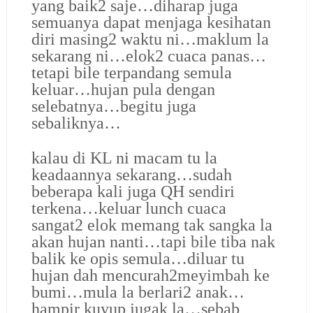
yang baik2 saje…diharap juga
semuanya dapat menjaga kesihatan
diri masing2 waktu ni…maklum la
sekarang ni…elok2 cuaca panas…
tetapi bile terpandang semula
keluar…hujan pula dengan
selebatnya…begitu juga
sebaliknya…
kalau di KL ni macam tu la
keadaannya sekarang…sudah
beberapa kali juga QH sendiri
terkena…keluar lunch cuaca
sangat2 elok memang tak sangka la
akan hujan nanti…tapi bile tiba nak
balik ke opis semula…diluar tu
hujan dah mencurah2meyimbah ke
bumi…mula la berlari2 anak…
hampir kuyup jugak la…sebab