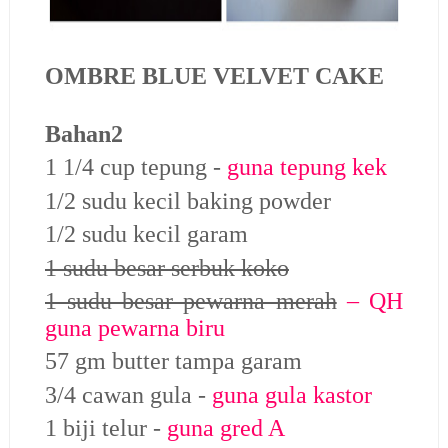
OMBRE BLUE VELVET CAKE
Bahan2
1 1/4 cup tepung -
guna tepung kek
1/2 sudu kecil baking powder
1/2 sudu kecil garam
1 sudu besar serbuk koko
1 sudu besar pewarna merah
– QH
guna pewarna biru
57 gm butter tampa garam
3/4 cawan gula -
guna gula kastor
1 biji telur -
guna gred A