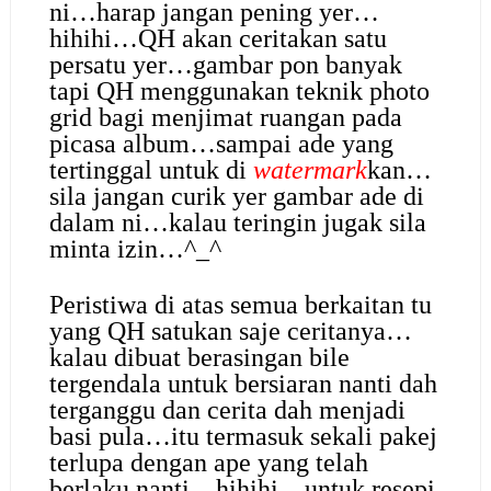
ni…harap jangan pening yer…
hihihi…QH akan ceritakan satu
persatu yer…gambar pon banyak
tapi QH menggunakan teknik photo
grid bagi menjimat ruangan pada
picasa album…sampai ade yang
tertinggal untuk di
watermark
kan…
sila jangan curik yer gambar ade di
dalam ni…kalau teringin jugak sila
minta izin…^_^
Peristiwa di atas semua berkaitan tu
yang QH satukan saje ceritanya…
kalau dibuat berasingan bile
tergendala untuk bersiaran nanti dah
terganggu dan cerita dah menjadi
basi pula…itu termasuk sekali pakej
terlupa dengan ape yang telah
berlaku nanti…hihihi…untuk resepi