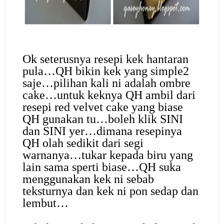
Ok seterusnya resepi kek hantaran
pula…QH bikin kek yang simple2
saje…pilihan kali ni adalah ombre
cake…untuk keknya QH ambil dari
resepi red velvet cake yang biase
QH gunakan tu…boleh klik SINI
dan SINI yer…dimana resepinya
QH olah sedikit dari segi
warnanya…tukar kepada biru yang
lain sama sperti biase…QH suka
menggunakan kek ni sebab
teksturnya dan kek ni pon sedap dan
lembut…