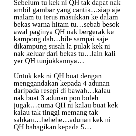
Sebelum tu kek ni QH tak dapat nak
ambil gambar yang cantik…siap aje
malam tu terus masukkan ke dalam
bekas warna hitam tu…sebab besok
awal paginya QH nak bergerak ke
kampong dah…bile sampai saje
dikampung susah la pulak kek ni
nak keluar dari bekas tu…lain kali
yer QH tunjukkannya…
Untuk kek ni QH buat dengan
menggandakan kepada 4 adunan
daripada resepi di bawah…kalau
nak buat 3 adunan pon boleh
jugak…cuma QH ni kalau buat kek
kalau tak tinggi memang tak
sahkan…hehehe…adunan kek ni
QH bahagikan kepada 5…