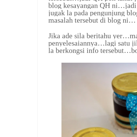
blog kesayangan QH ni…jadi 
jugak la pada pengunjung blo
masalah tersebut di blog ni…
Jika ade sila beritahu yer…m
penyelesaiannya…lagi satu j
la berkongsi info tersebut…