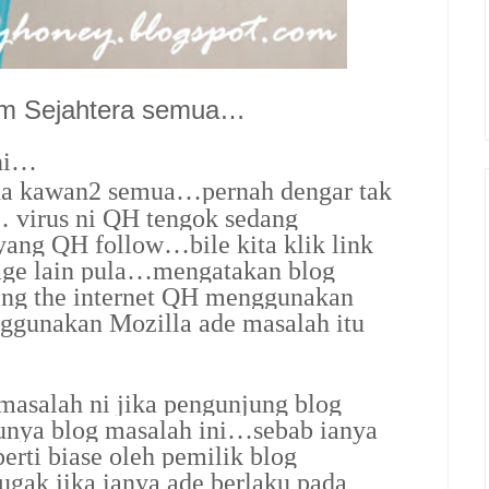
am Sejahtera semua…
 ni…
da kawan2 semua…pernah dengar tak
 virus ni QH tengok sedang
yang QH follow…bile kita klik link
page lain pula…mengatakan blog
fing the internet QH menggunakan
ggunakan Mozilla ade masalah itu
 masalah ni jika pengunjung blog
unya blog masalah ini…sebab ianya
erti biase oleh pemilik blog
ugak jika ianya ade berlaku pada