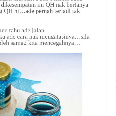
dikesempatan ini QH nak bertanya
g QH ni…ade pernah terjadi tak
ane tahu ade jalan
ika ade cara nak mengatasinya…sila
boleh sama2 kita mencegahnya…