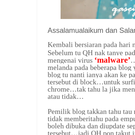
Assalamualaikum dan Sal
Kembali bersiaran pada hari
Sebelum tu QH nak tanye pa
‘malware’
mengenai virus
…
melanda pada beberapa blog 
blog tu nanti ianya akan ke 
tersebut di block…untuk sur
chrome…tak tahu la jika men
atau tidak…
Pemilik blog takkan tahu tau
tidak memberitahu pada emp
boleh dibuka dan diupdate sep
tersebut…jadi QH pon takut j