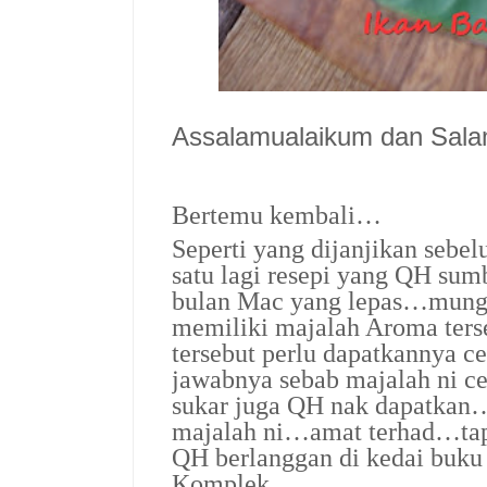
Assalamualaikum dan Sal
Bertemu kembali…
Seperti yang dijanjikan seb
satu lagi resepi yang QH su
bulan Mac yang lepas…mungk
memiliki majalah Aroma ters
tersebut perlu dapatkannya ce
jawabnya sebab majalah ni c
sukar juga QH nak dapatkan
majalah ni…amat terhad…tapi 
QH berlanggan di kedai buku
Komplek…