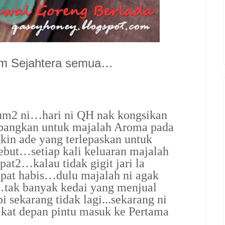
am Sejahtera semua…
elum2 ni…hari ni QH nak kongsikan
mbangkan untuk majalah Aroma pada
in ade yang terlepaskan untuk
ebut…setiap kali keluaran majalah
pat2…kalau tidak gigit jari la
epat habis…dulu majalah ni agak
…tak banyak kedai yang menjual
sekarang tidak lagi...sekarang ni
 kat depan pintu masuk ke Pertama