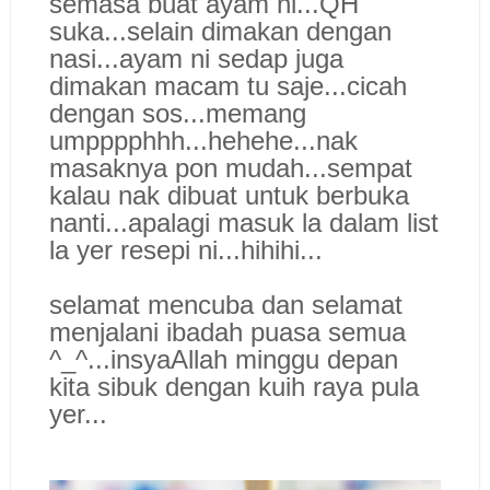
semasa buat ayam ni...QH
suka...selain dimakan dengan
nasi...ayam ni sedap juga
dimakan macam tu saje...cicah
dengan sos...memang
umpppphhh...hehehe...nak
masaknya pon mudah...sempat
kalau nak dibuat untuk berbuka
nanti...apalagi masuk la dalam list
la yer resepi ni...hihihi...
selamat mencuba dan selamat
menjalani ibadah puasa semua
^_^...insyaAllah minggu depan
kita sibuk dengan kuih raya pula
yer...