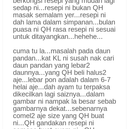
berkongsi resepi yang mudah lagi
sedap ni...resepi ni bukan QH
masak semalam yer...resepi ni
dah lama dalam simpanan...bulan
puasa ni QH rasa resepi ni sesuai
untuk ditayangkan...hehehe...
cuma tu la...masalah pada daun
pandan...kat KL ni susah nak cari
daun pandan yang lebar2
daunnya...yang QH beli halus2
aje...lebar pon adalah dalam 6-7
helai aje...dah ayam tu terpaksa
dikecilkan lagi saiznya...dalam
gambar ni nampak la besar sebab
gambarnya dekat...sebenarnya
comel2 aje size yang QH buat
ni...QH gandakan resepi ni