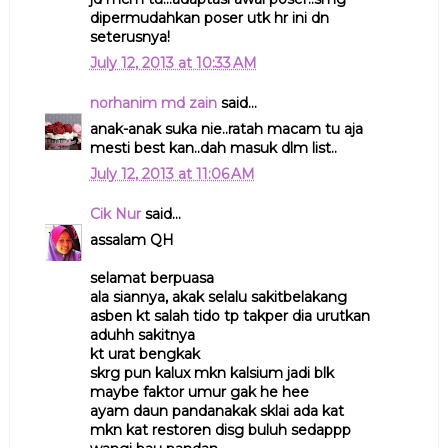
dipermudahkan poser utk hr ini dn
seterusnya!
July 12, 2013 at 10:33 AM
norhanim md zain
said...
anak-anak suka nie..ratah macam tu aja
mesti best kan..dah masuk dlm list..
July 12, 2013 at 11:06 AM
Cik Nur
said...
assalam QH
selamat berpuasa
ala siannya, akak selalu sakitbelakang
asben kt salah tido tp takper dia urutkan
aduhh sakitnya
kt urat bengkak
skrg pun kalux mkn kalsium jadi blk
maybe faktor umur gak he hee
ayam daun pandanakak sklai ada kat
mkn kat restoren disg buluh sedappp