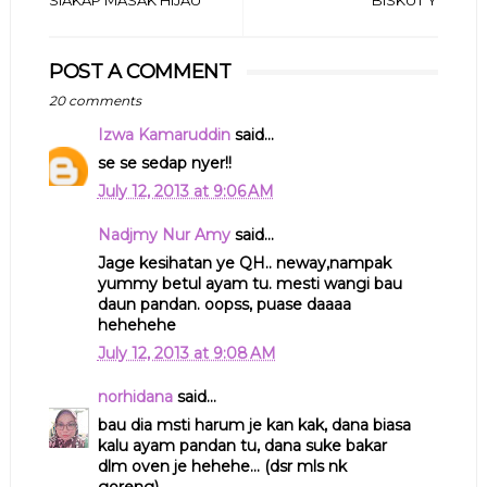
POST A COMMENT
20 comments
Izwa Kamaruddin
said...
se se sedap nyer!!
July 12, 2013 at 9:06 AM
Nadjmy Nur Amy
said...
Jage kesihatan ye QH.. neway,nampak
yummy betul ayam tu. mesti wangi bau
daun pandan. oopss, puase daaaa
hehehehe
July 12, 2013 at 9:08 AM
norhidana
said...
bau dia msti harum je kan kak, dana biasa
kalu ayam pandan tu, dana suke bakar
dlm oven je hehehe... (dsr mls nk
goreng)