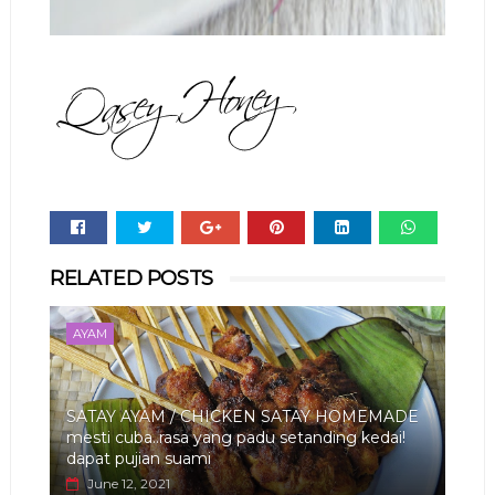
Whats
RELATED POSTS
app
AYAM
SATAY AYAM / CHICKEN SATAY HOMEMADE
mesti cuba..rasa yang padu setanding kedai!
dapat pujian suami
June 12, 2021