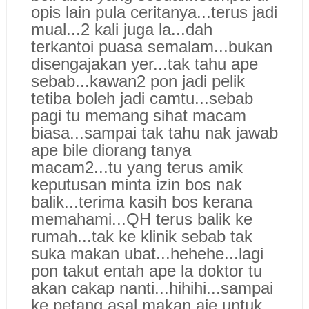
opis lain pula ceritanya...terus jadi
mual...2 kali juga la...dah
terkantoi puasa semalam...bukan
disengajakan yer...tak tahu ape
sebab...kawan2 pon jadi pelik
tetiba boleh jadi camtu...sebab
pagi tu memang sihat macam
biasa...sampai tak tahu nak jawab
ape bile diorang tanya
macam2...tu yang terus amik
keputusan minta izin bos nak
balik...terima kasih bos kerana
memahami...QH terus balik ke
rumah...tak ke klinik sebab tak
suka makan ubat...hehehe...lagi
pon takut entah ape la doktor tu
akan cakap nanti...hihihi...sampai
ke petang asal makan aje untuk