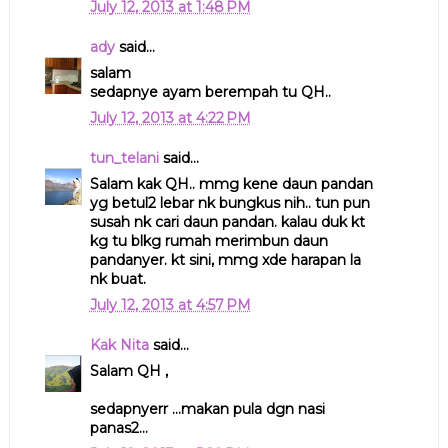
July 12, 2013 at 1:48 PM
ady
said...
salam
sedapnye ayam berempah tu QH..
July 12, 2013 at 4:22 PM
tun_telani
said...
Salam kak QH.. mmg kene daun pandan
yg betul2 lebar nk bungkus nih.. tun pun
susah nk cari daun pandan. kalau duk kt
kg tu blkg rumah merimbun daun
pandanyer. kt sini, mmg xde harapan la
nk buat.
July 12, 2013 at 4:57 PM
Kak Nita
said...
Salam QH ,
sedapnyerr ...makan pula dgn nasi
panas2...