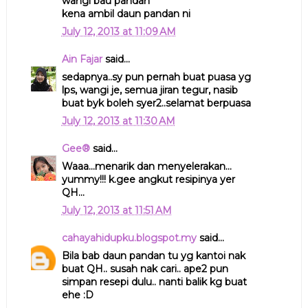
wangi bau pandan
kena ambil daun pandan ni
July 12, 2013 at 11:09 AM
Ain Fajar
said...
sedapnya..sy pun pernah buat puasa yg
lps, wangi je, semua jiran tegur, nasib
buat byk boleh syer2..selamat berpuasa
July 12, 2013 at 11:30 AM
Gee®
said...
Waaa...menarik dan menyelerakan...
yummy!!! k.gee angkut resipinya yer
QH...
July 12, 2013 at 11:51 AM
cahayahidupku.blogspot.my
said...
Bila bab daun pandan tu yg kantoi nak
buat QH.. susah nak cari.. ape2 pun
simpan resepi dulu.. nanti balik kg buat
ehe :D