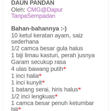
DAUN PANDAN
Oleh:
CMG@Dapur
TanpaSempadan
Bahan-bahannya :-)
10 ketul keratan ayam, saiz
sederhana
1/2 camca besar gula halus
1 biji limau kasturi, perah jusnya
Garam secukup rasa
4 ulas bawang putih
*
1 inci halia
*
1 inci kunyit
*
1 batang serai, hiris halus
*
1/2 inci lengkuas
*
1 camca besar penuh ketumbar
biji
*