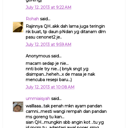
July 12, 2013 at 9:22 AM
Rohah
said...
Rajinnya QH..akk dah lama juga teringin
nk buat, tp daun pNdan yg ditanam dlm
pasu cenonet2 je..
July 12, 2013 at 9:59 AM
Anonymous said...
macam sedap je nie...
nnti bole try nie...( bnyk sngt yg
disimpan...heheh...x de masa je nak
mencuba resepi baru...)
July 12, 2013 at 10:08 AM
ummiaisyah
said...
walllaaa...tak penah mkn ayam pandan
camni...mesti wangi rempah dan pandan
ms goreng tu kan...
sian QH...mungkin sbb angin kot ..tu yg
jd mcm tu...adaptasi awal poser..smg