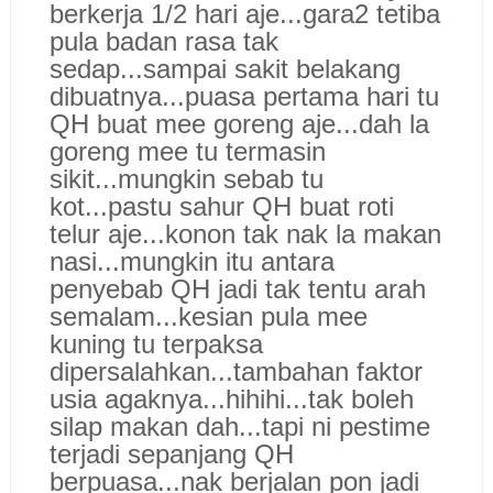
berkerja 1/2 hari aje...gara2 tetiba
pula badan rasa tak
sedap...sampai sakit belakang
dibuatnya...
puasa pertama hari tu
QH buat mee goreng aje...dah la
goreng mee tu termasin
sikit...mungkin sebab tu
kot...pastu sahur QH buat roti
telur aje...konon tak nak la makan
nasi...mungkin itu antara
penyebab QH jadi tak tentu arah
semalam...kesian pula mee
kuning tu terpaksa
dipersalahkan...tambahan faktor
usia agaknya...hihihi...tak boleh
silap makan dah...tapi ni pestime
terjadi sepanjang QH
berpuasa...nak berjalan pon jadi