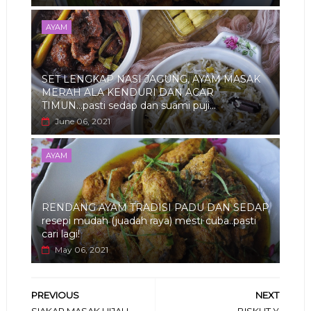
AYAM
SET LENGKAP NASI JAGUNG, AYAM MASAK
MERAH ALA KENDURI DAN ACAR
TIMUN...pasti sedap dan suami puji...
June 06, 2021
AYAM
RENDANG AYAM TRADISI PADU DAN SEDAP
resepi mudah (juadah raya) mesti cuba..pasti
cari lagi!
May 06, 2021
PREVIOUS
NEXT
SIAKAP MASAK HIJAU
BISKUT Y