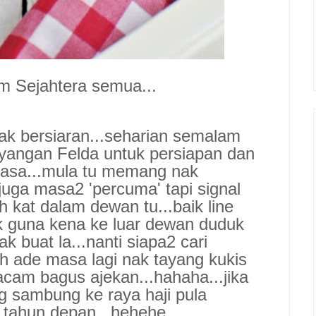
m Sejahtera semua...
ak
bersiaran
...seharian semalam
yangan Felda untuk
persiap
an dan
uasa
...
mula tu memang nak
juga masa2 'percuma' tapi
si
gnal
 kat dalam dewan tu...baik line
k guna kena ke luar dewan duduk
tak buat la...nanti siapa2 cari
ih ade masa
lagi nak tayang
kukis
cam bagus ajekan...hahaha...jika
g sambung ke raya haji pula
 tahun depan...hehehe...