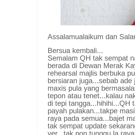
Assalamualaikum dan Sala
Bersua kembali
...
Semalam QH tak sempat
n
b
erada di Dewan Merak Ka
rehearsal
majlis berbuka p
bers
iar
an juga...
sebab ade 
maxis
pula yang bermasalah
tepon atau tenet...k
alau n
a
di tepi tangga...
hihihi...QH 
payah pulakan...
tak
pe mas
raya pada semua...bajet ma
tak sempat update sekaran
yer
...tak po
n t
unggu la raya