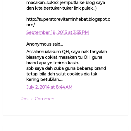
masakan..suke2..jemputla ke blog saya
dan kita bertukar-tukar link pulak..:)
http://superstorevitaminhebat.blogspot.c
om/
September 18, 2013 at 3:35 PM
Anonymous said...
Assalamualakum QH, saya nak tanyalah
biasanya coklat masakan tu QH guna
brand apa ye,terima kasih.
sbb saya dah cuba guna beberap brand
tetapi bila dah salut cookies dia tak
kering betul2lah....
July 2, 2014 at 8:44 AM
Post a Comment