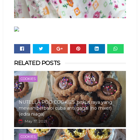
Whats
RELATED POSTS
app
COOKIES
NUTELLA POD COOKIES..biskut raya yang
mewah berbaloi cuba anti gagal (no mixer)
(edisi niaga)
May 17, 2021
COOKIES