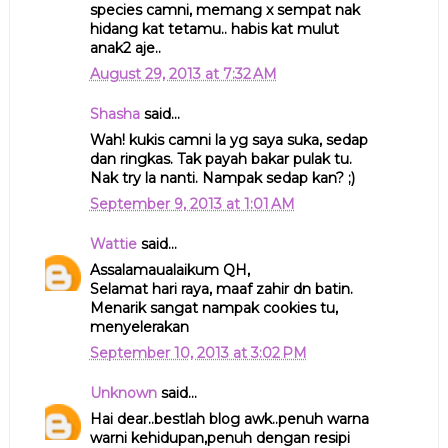
species camni, memang x sempat nak
hidang kat tetamu.. habis kat mulut
anak2 aje..
August 29, 2013 at 7:32 AM
Shasha
said...
Wah! kukis camni la yg saya suka, sedap
dan ringkas. Tak payah bakar pulak tu.
Nak try la nanti. Nampak sedap kan? ;)
September 9, 2013 at 1:01 AM
Wattie
said...
Assalamaualaikum QH,
Selamat hari raya, maaf zahir dn batin.
Menarik sangat nampak cookies tu,
menyelerakan
September 10, 2013 at 3:02 PM
Unknown
said...
Hai dear..bestlah blog awk..penuh warna
warni kehidupan,penuh dengan resipi