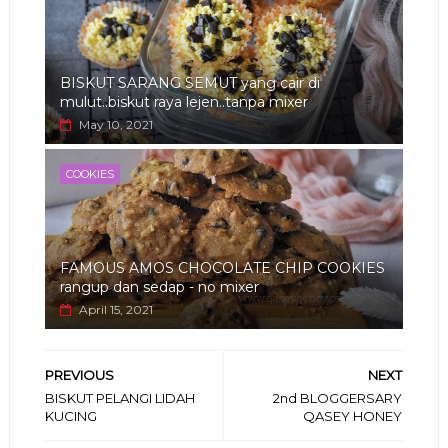
BISKUT SARANG SEMUT yang cair di
mulut..biskut raya lejen..tanpa mixer
May 10, 2021
COOKIES
FAMOUS AMOS CHOCOLATE CHIP COOKIES
rangup dan sedap - no mixer
April 15, 2021
PREVIOUS
NEXT
BISKUT PELANGI LIDAH
2nd BLOGGERSARY
KUCING
QASEY HONEY