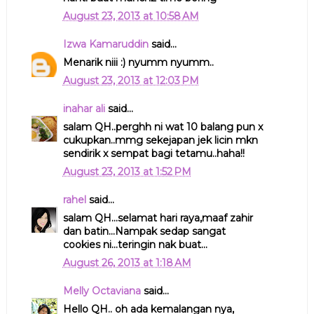
August 23, 2013 at 10:58 AM
Izwa Kamaruddin
said...
Menarik niii :) nyumm nyumm..
August 23, 2013 at 12:03 PM
inahar ali
said...
salam QH..perghh ni wat 10 balang pun x
cukupkan..mmg sekejapan jek licin mkn
sendirik x sempat bagi tetamu..haha!!
August 23, 2013 at 1:52 PM
rahel
said...
salam QH...selamat hari raya,maaf zahir
dan batin...Nampak sedap sangat
cookies ni...teringin nak buat...
August 26, 2013 at 1:18 AM
Melly Octaviana
said...
Hello QH.. oh ada kemalangan nya,