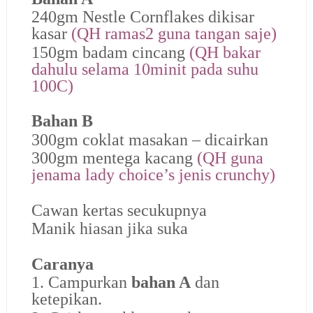
240gm Nestle Cornflakes dikisar
kasar
(QH ramas2 guna tangan saje)
150gm badam cincang
(QH bakar
dahulu selama 10minit pada suhu
100C)
Bahan B
300gm coklat masakan – dicairkan
300gm mentega kacang
(QH guna
jenama lady choice’s jenis crunchy)
Cawan kertas secukupnya
Manik hiasan jika suka
Caranya
1. Campurkan
bahan A
dan
ketepikan.