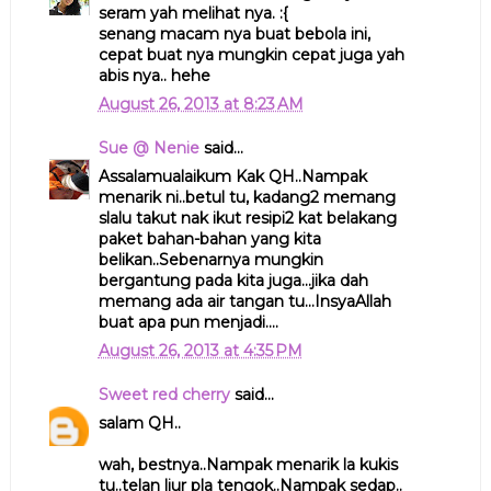
seram yah melihat nya. :{
senang macam nya buat bebola ini,
cepat buat nya mungkin cepat juga yah
abis nya.. hehe
August 26, 2013 at 8:23 AM
Sue @ Nenie
said...
Assalamualaikum Kak QH..Nampak
menarik ni..betul tu, kadang2 memang
slalu takut nak ikut resipi2 kat belakang
paket bahan-bahan yang kita
belikan..Sebenarnya mungkin
bergantung pada kita juga...jika dah
memang ada air tangan tu...InsyaAllah
buat apa pun menjadi....
August 26, 2013 at 4:35 PM
Sweet red cherry
said...
salam QH..
wah, bestnya..Nampak menarik la kukis
tu..telan liur pla tengok..Nampak sedap..