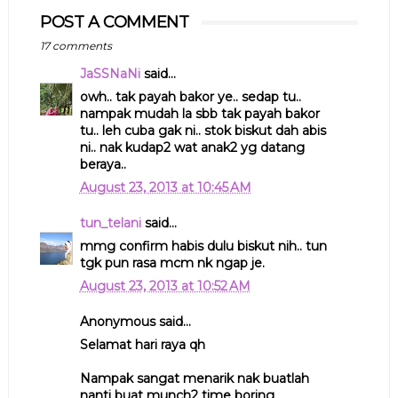
POST A COMMENT
17 comments
JaSSNaNi
said...
owh.. tak payah bakor ye.. sedap tu..
nampak mudah la sbb tak payah bakor
tu.. leh cuba gak ni.. stok biskut dah abis
ni.. nak kudap2 wat anak2 yg datang
beraya..
August 23, 2013 at 10:45 AM
tun_telani
said...
mmg confirm habis dulu biskut nih.. tun
tgk pun rasa mcm nk ngap je.
August 23, 2013 at 10:52 AM
Anonymous said...
Selamat hari raya qh
Nampak sangat menarik nak buatlah
nanti buat munch2 time boring