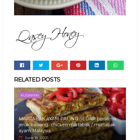
Whats
RELATED POSTS
app
KUDAPAN
MARTABAK AYAM PALING SEDAP bersama
jeruk bawang...chicken martabak / murtabak
ayam Malaysia
June 18, 2021