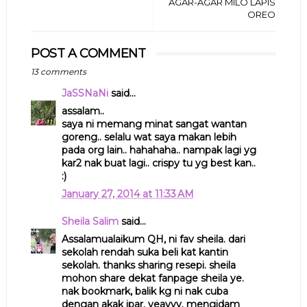
AGAR-AGAR MILO LAPIS
OREO
POST A COMMENT
13 comments
JaSSNaNi
said...
assalam..
saya ni memang minat sangat wantan
goreng.. selalu wat saya makan lebih
pada org lain.. hahahaha.. nampak lagi yg
kar2 nak buat lagi.. crispy tu yg best kan..
:)
January 27, 2014 at 11:33 AM
Sheila Salim
said...
Assalamualaikum QH, ni fav sheila. dari
sekolah rendah suka beli kat kantin
sekolah. thanks sharing resepi. sheila
mohon share dekat fanpage sheila ye.
nak bookmark, balik kg ni nak cuba
dengan akak ipar. yeayyy. mengidam