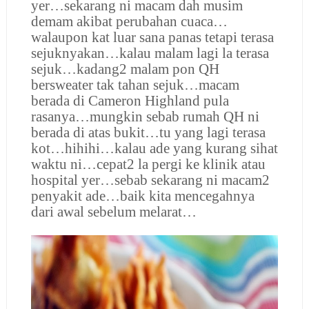
yer…sekarang ni macam dah musim
demam akibat perubahan cuaca…
walaupon kat luar sana panas tetapi terasa
sejuknyakan…kalau malam lagi la terasa
sejuk…kadang2 malam pon QH
bersweater tak tahan sejuk…macam
berada di Cameron Highland pula
rasanya…mungkin sebab rumah QH ni
berada di atas bukit…tu yang lagi terasa
kot…hihihi…kalau ade yang kurang sihat
waktu ni…cepat2 la pergi ke klinik atau
hospital yer…sebab sekarang ni macam2
penyakit ade…baik kita mencegahnya
dari awal sebelum melarat…