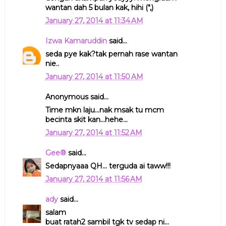
wantan dah 5 bulan kak, hihi (",)
January 27, 2014 at 11:34 AM
Izwa Kamaruddin
said...
seda pye kak?tak pernah rase wantan
nie..
January 27, 2014 at 11:50 AM
Anonymous said...
Time mkn laju...nak msak tu mcm
becinta skit kan...hehe...
January 27, 2014 at 11:52 AM
Gee®
said...
Sedapnyaaa QH... terguda ai taww!!!
January 27, 2014 at 11:56 AM
ady
said...
salam
buat ratah2 sambil tgk tv sedap ni...