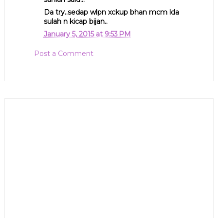
Da try..sedap wlpn xckup bhan mcm lda
sulah n kicap bijan..
January 5, 2015 at 9:53 PM
Post a Comment