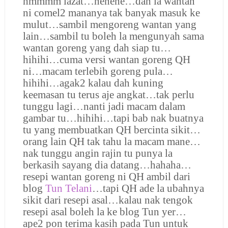
hmmmm lazat…hehehe…dah la wantan
ni comel2 mananya tak banyak masuk ke
mulut…sambil mengoreng wantan yang
lain…sambil tu boleh la mengunyah sama
wantan goreng yang dah siap tu…
hihihi…cuma versi wantan goreng QH
ni…macam terlebih goreng pula…
hihihi…agak2 kalau dah kuning
keemasan tu terus aje angkat…tak perlu
tunggu lagi…nanti jadi macam dalam
gambar tu…hihihi…tapi bab nak buatnya
tu yang membuatkan QH bercinta sikit…
orang lain QH tak tahu la macam mane…
nak tunggu angin rajin tu punya la
berkasih sayang dia datang…hahaha…
resepi wantan goreng ni QH ambil dari
blog
Tun Telani
…tapi QH ade la ubahnya
sikit dari resepi asal…kalau nak tengok
resepi asal boleh la ke blog Tun yer…
ape2 pon terima kasih pada Tun untuk