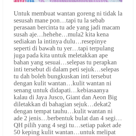
Untuk membuat wantan goreng ni tidak la
sesusah mane pon…tapi tu la sebab
perasaan bercinta tu ade yang jadi macam
susah aje…hehehe…mula2 kita kena
sediakan la intinya dulu…resepinye
seperti di bawah tu yer…tapi terpulang
juga pada kita untuk meletakkan ape
bahan yang sesuai…selepas tu perapkan
inti tersebut di dalam peti sejuk…selepas
tu dah boleh bungkuskan inti tersebut
dengan kulit wantan…kulit wantan ni
senang untuk didapati…kebiasaanya
kalau di Jaya Jusco, Giant dan Aeon Big
diletakkan di bahagian sejuk…dekat2
dengan tempat tauhu…kulit wantan ni
ade 2 jenis…berbentuk bulat dan 4 segi…
QH pilih yang 4 segi tu…setiap paket ade
50 keping kulit wantan…untuk melipat