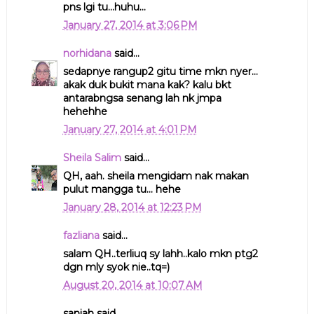
pns lgi tu...huhu...
January 27, 2014 at 3:06 PM
norhidana
said...
sedapnye rangup2 gitu time mkn nyer...
akak duk bukit mana kak? kalu bkt
antarabngsa senang lah nk jmpa
hehehhe
January 27, 2014 at 4:01 PM
Sheila Salim
said...
QH, aah. sheila mengidam nak makan
pulut mangga tu... hehe
January 28, 2014 at 12:23 PM
fazliana
said...
salam QH..terliuq sy lahh..kalo mkn ptg2
dgn mly syok nie..tq=)
August 20, 2014 at 10:07 AM
saniah said...