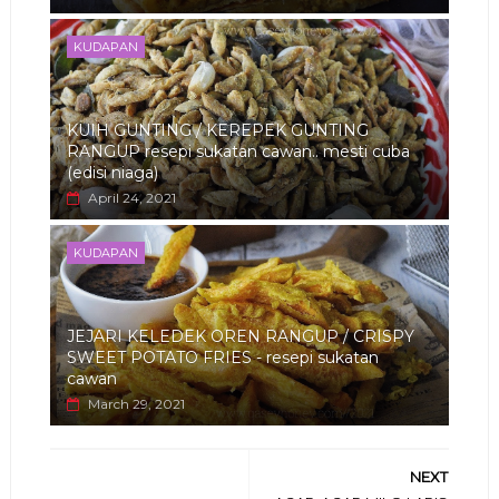
KUDAPAN
KUIH GUNTING / KEREPEK GUNTING
RANGUP resepi sukatan cawan.. mesti cuba
(edisi niaga)
April 24, 2021
KUDAPAN
JEJARI KELEDEK OREN RANGUP / CRISPY
SWEET POTATO FRIES - resepi sukatan
cawan
March 29, 2021
NEXT