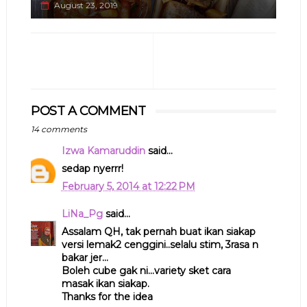
August 23, 2019
POST A COMMENT
14 comments
Izwa Kamaruddin
said...
sedap nyerrr!
February 5, 2014 at 12:22 PM
LiNa_Pg
said...
Assalam QH, tak pernah buat ikan siakap
versi lemak2 cenggini..selalu stim, 3rasa n
bakar jer...
Boleh cube gak ni...variety sket cara
masak ikan siakap.
Thanks for the idea