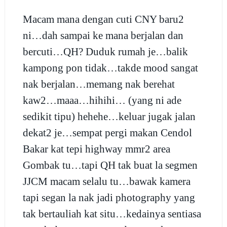
Macam mana dengan cuti CNY baru2
ni…dah sampai ke mana berjalan dan
bercuti…QH? Duduk rumah je…balik
kampong pon tidak…takde mood sangat
nak berjalan…memang nak berehat
kaw2…maaa…hihihi… (yang ni ade
sedikit tipu) hehehe…keluar jugak jalan
dekat2 je…sempat pergi makan Cendol
Bakar kat tepi highway mmr2 area
Gombak tu…tapi QH tak buat la segmen
JJCM macam selalu tu…bawak kamera
tapi segan la nak jadi photography yang
tak bertauliah kat situ…kedainya sentiasa