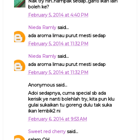
Nak try nih..nampak sedap..ganti ikan lain
boleh ke?
February 5, 2014 at 4:40 PM
Nieda Ramly
said...
ada aroma limau purut mesti sedap
February 5, 2014 at 11:32 PM
Nieda Ramly
said...
ada aroma limau purut mesti sedap
February 5, 2014 at 11:32 PM
Anonymous said...
Adoi sedapnya, cuma special sb ada
kerisik ye nanti bolehlah try, kita pun klu
gulai sukaikan tu goreng dulu tak suka
ikan lembik2 ni
February 6, 2014 at 9:53 AM
Sweet red cherry
said...
salam QH..