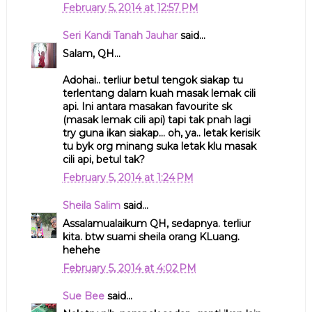
February 5, 2014 at 12:57 PM
Seri Kandi Tanah Jauhar
said...
Salam, QH...
Adohai.. terliur betul tengok siakap tu
terlentang dalam kuah masak lemak cili
api. Ini antara masakan favourite sk
(masak lemak cili api) tapi tak pnah lagi
try guna ikan siakap... oh, ya.. letak kerisik
tu byk org minang suka letak klu masak
cili api, betul tak?
February 5, 2014 at 1:24 PM
Sheila Salim
said...
Assalamualaikum QH, sedapnya. terliur
kita. btw suami sheila orang KLuang.
hehehe
February 5, 2014 at 4:02 PM
Sue Bee
said...