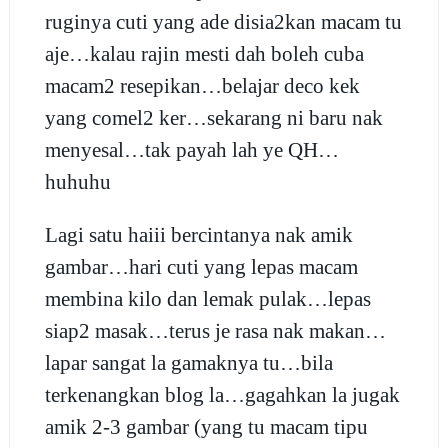
ruginya cuti yang ade disia2kan macam tu
aje…kalau rajin mesti dah boleh cuba
macam2 resepikan…belajar deco kek
yang comel2 ker…sekarang ni baru nak
menyesal…tak payah lah ye QH…
huhuhu
Lagi satu haiii bercintanya nak amik
gambar…hari cuti yang lepas macam
membina kilo dan lemak pulak…lepas
siap2 masak…terus je rasa nak makan…
lapar sangat la gamaknya tu…bila
terkenangkan blog la…gagahkan la jugak
amik 2-3 gambar (yang tu macam tipu