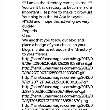
*** I am in the directory come join me! ***
You want this directory to become more
important? Help me to make it grow up!
Your blog is in the list Asia Malaysia
N°503 and I hope this list will grow very
quickly
Regards
Chris
We ask that you follow our blog and
place a badge of your choice on your
blog, in order to introduce the "directory"
to your friends.
http://nsm05.casimages.com/img/2012/0
9/06/12090603083012502810288938.gif
http://nsm05.casimages.com/img/2012/0
3/19/120319072128505749603643.gif
http://nsm05.casimages.com/img/2012/0
7/12/12071211040212502810092867.gif
http://nsm05.casimages.com/img/2012/0
3/28/120328020518505749640557.gif
http://nsm05.casimages.com/img/2012/0
3/15/1203150723211250289584870.png
http://nsm05.casimages.com/img/2012/0