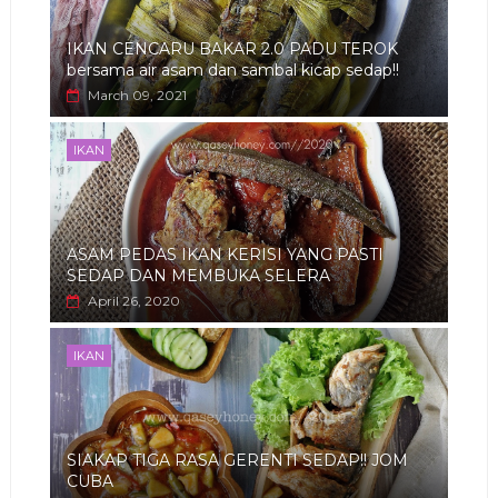
IKAN CENCARU BAKAR 2.0 PADU TEROK
bersama air asam dan sambal kicap sedap!!
March 09, 2021
IKAN
ASAM PEDAS IKAN KERISI YANG PASTI
SEDAP DAN MEMBUKA SELERA
April 26, 2020
IKAN
SIAKAP TIGA RASA GERENTI SEDAP!! JOM
CUBA