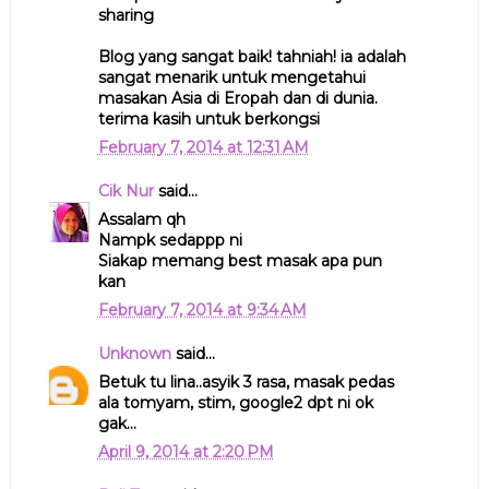
sharing
Blog yang sangat baik! tahniah! ia adalah
sangat menarik untuk mengetahui
masakan Asia di Eropah dan di dunia.
terima kasih untuk berkongsi
February 7, 2014 at 12:31 AM
Cik Nur
said...
Assalam qh
Nampk sedappp ni
Siakap memang best masak apa pun
kan
February 7, 2014 at 9:34 AM
Unknown
said...
Betuk tu lina..asyik 3 rasa, masak pedas
ala tomyam, stim, google2 dpt ni ok
gak...
April 9, 2014 at 2:20 PM