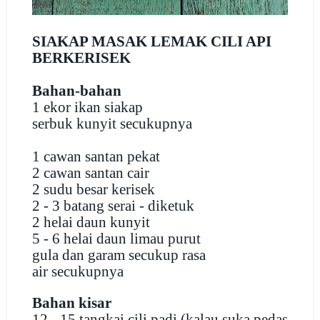
SIAKAP MASAK LEMAK CILI API
BERKERISEK
Bahan-bahan
1 ekor ikan siakap
serbuk kunyit secukupnya
1 cawan santan pekat
2 cawan santan cair
2 sudu besar kerisek
2 - 3 batang serai - diketuk
2 helai daun kunyit
5 - 6 helai daun limau purut
gula dan garam secukup rasa
air secukupnya
Bahan kisar
12 - 15 tangkai cili padi (kalau suka pedas