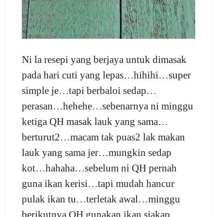
Ni la resepi yang berjaya untuk dimasak
pada hari cuti yang lepas…hihihi…super
simple je…tapi berbaloi sedap…
perasan…hehehe…sebenarnya ni minggu
ketiga QH masak lauk yang sama…
berturut2…macam tak puas2 lak makan
lauk yang sama jer…mungkin sedap
kot…hahaha…sebelum ni QH pernah
guna ikan kerisi…tapi mudah hancur
pulak ikan tu…terletak awal…minggu
berikutnya QH gunakan ikan siakap