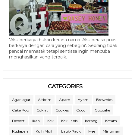
"Aku berkarya bukan kerana nama. Aku berasa puas
berkarya dengan cara yang sebegini". Seorang tidak
pandai memasak tetapi sentiasa ingin mencuba
menghasilkan yang terbaik.
CATEGORIES
Agar-agar
Aiskrim
Apam
Ayam
Brownies
Cake Pop
Coklat
Cookies
Cucur
Cupcake
Dessert
Ikan
Kek
Kek Lapis
Kerang
Ketam
Kudapan
Kuih Muih
Lauk-Pauk
Mee
Minuman