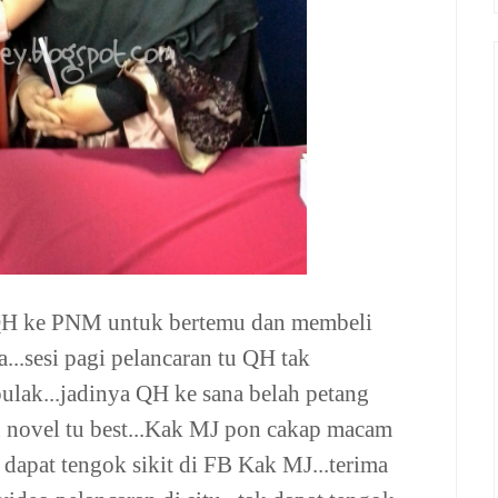
 QH ke PNM untuk bertemu dan membeli
a...sesi pagi pelancaran tu QH tak
pulak...jadinya QH ke sana belah petang
an novel tu best...Kak MJ pon cakap macam
 dapat tengok sikit di FB Kak MJ...terima