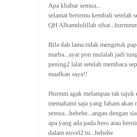
Apa khabar semua...
selamat bertemu kembali setelah se
QH Alhamdulillah sihat...hurmmm c
Bila dah lama tidak mengetuk pap
marba...ayat pon mulalah jadi tun
pening2 lalat setelah membaca sep
maafkan saya!!
Hurmm agak melampau tak tajuk en
memahami saja yang faham akan m
semua...hehehe...angau dengan si
apa yang ada pada hero atau heroi
dalam novel2 tu...hehehe