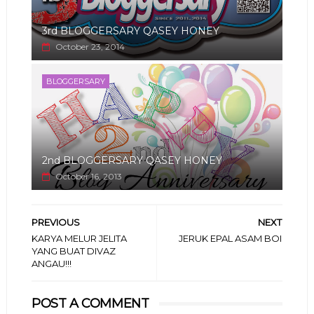
3rd BLOGGERSARY QASEY HONEY
October 23, 2014
BLOGGERSARY
2nd BLOGGERSARY QASEY HONEY
October 16, 2013
PREVIOUS
NEXT
KARYA MELUR JELITA
JERUK EPAL ASAM BOI
YANG BUAT DIVAZ
ANGAU!!!
POST A COMMENT