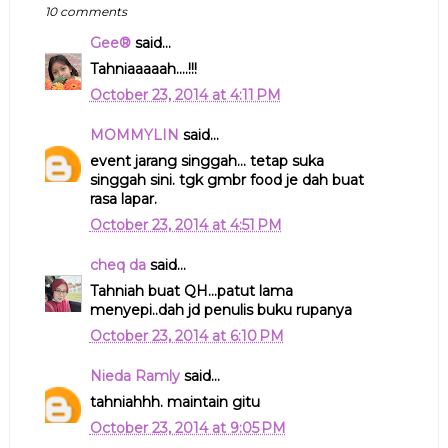
10 comments
Gee®
said...
Tahniaaaaah....!!!
October 23, 2014 at 4:11 PM
MOMMYLIN
said...
event jarang singgah... tetap suka
singgah sini. tgk gmbr food je dah buat
rasa lapar.
October 23, 2014 at 4:51 PM
cheq da
said...
Tahniah buat QH...patut lama
menyepi..dah jd penulis buku rupanya
October 23, 2014 at 6:10 PM
Nieda Ramly
said...
tahniahhh. maintain gitu
October 23, 2014 at 9:05 PM