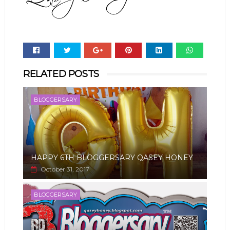
Whats
RELATED POSTS
app
BLOGGERSARY
HAPPY 6TH BLOGGERSARY QASEY HONEY
October 31, 2017
BLOGGERSARY