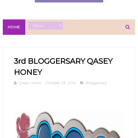
HOME
3rd BLOGGERSARY QASEY
HONEY
Qasey Honey
October 23, 2014
Bloggersary