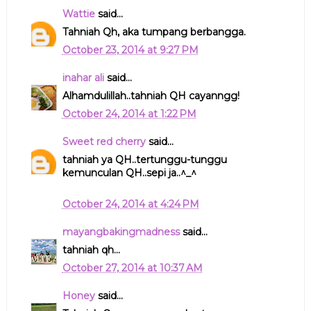
Wattie
said...
Tahniah Qh, aka tumpang berbangga.
October 23, 2014 at 9:27 PM
inahar ali
said...
Alhamdulillah..tahniah QH cayanngg!
October 24, 2014 at 1:22 PM
Sweet red cherry
said...
tahniah ya QH..tertunggu-tunggu
kemunculan QH..sepi ja..^_^
October 24, 2014 at 4:24 PM
mayangbakingmadness
said...
tahniah qh...
October 27, 2014 at 10:37 AM
Honey
said...