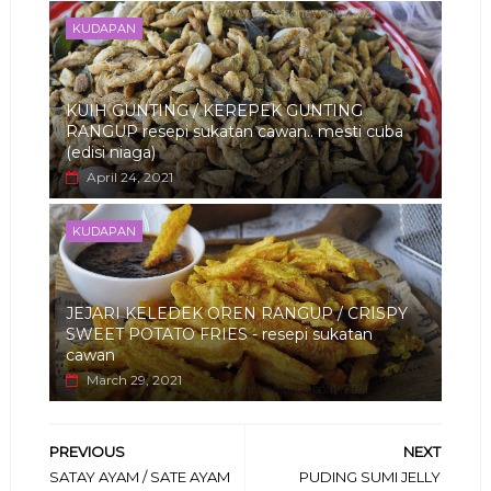
KUDAPAN
KUIH GUNTING / KEREPEK GUNTING
RANGUP resepi sukatan cawan.. mesti cuba
(edisi niaga)
April 24, 2021
KUDAPAN
JEJARI KELEDEK OREN RANGUP / CRISPY
SWEET POTATO FRIES - resepi sukatan
cawan
March 29, 2021
PREVIOUS
NEXT
SATAY AYAM / SATE AYAM
PUDING SUMI JELLY