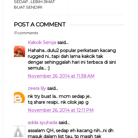
SEDAP...LEBIH JIMAT
BUAT SENDIRI
POST A COMMENT
11 comments
Kakcik Seroja
said...
Hahaha...dulu2 popular perkataan kacang
rugged ni...tapi dah lama kakcik tak
dengar sehinggalah hari ini terbaca di sini
semula... :)
November 26, 2014 at 11:38 AM
zeera lily
said...
nk try buat la.. mcm sedap je..
tq share resipi.. nk cilok jap g
November 26, 2014 at 12:11 PM
adda syuhada
said...
assalam QH, sedap eh kacang nih...ni dh
masuk dalam list tau, tp masih tak