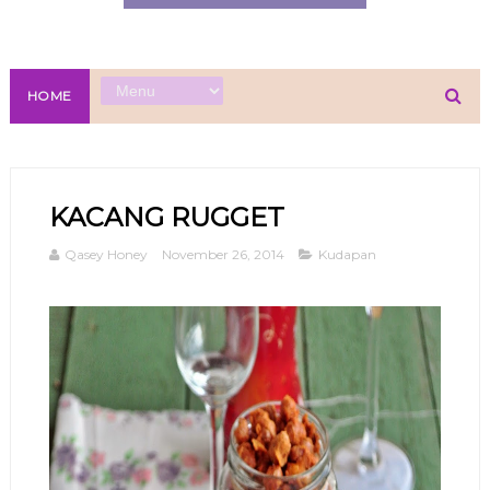
HOME
KACANG RUGGET
Qasey Honey
November 26, 2014
Kudapan