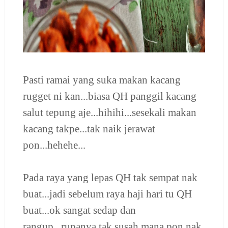
Pasti ramai yang suka makan kacang
rugget ni kan...biasa QH panggil kacang
salut tepung aje...hihihi...sesekali makan
kacang takpe...tak naik jerawat
pon...hehehe...
Pada raya yang lepas QH tak sempat nak
buat...jadi sebelum raya haji hari tu QH
buat...ok sangat sedap dan
rangup...rupanya tak susah mana pon nak