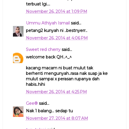
terbuat lgi....
November 26, 2014 at 1:09 PM
Ummu Athiyah Ismail
said...
petang2 kunyah ni ..bestnyerr..
November 26, 2014 at 4:06 PM
Sweet red cherry
said...
welcome back QH..^_^
kacang macam ni buat mulut tak
berhenti mengunyah..rasa nak suap ja ke
mulut sampai x perasan rupanya dah
habis..hihi
November 26, 2014 at 4:25 PM
Gee®
said...
Nak 1 balang... sedap tu
November 27, 2014 at 8:07 AM