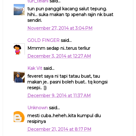
tun_telani
said...
tun pun panggil kacang salut tepung.
hihi... suka makan tp xpenah rajin nk buat
sendiri.
November 27, 2014 at 3:04 PM
GOLD FINGER
said...
Mmmm sedap ni..terus terliur
December 3, 2014 at 12:27 AM
Kak Vit
said...
feveret saya ni tapi tatau buat, tau
makan je.. pasni boleh buat.. tq kongsi
resepi.. :))
December 9, 2014 at 11:37 AM
Unknown
said...
mesti cuba..heheh..kita kumpul dlu
resipinya
December 21, 2014 at 8:17 PM