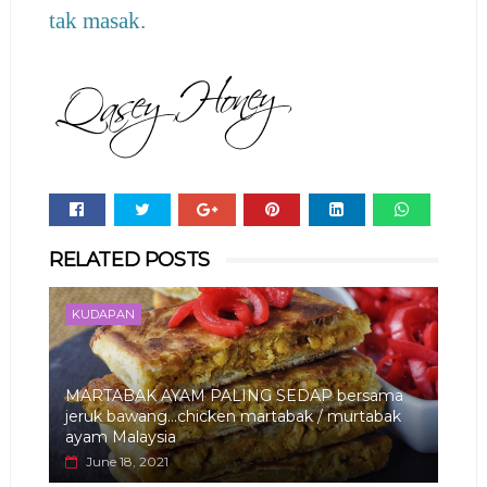
tak masak.
Whats
RELATED POSTS
app
KUDAPAN
MARTABAK AYAM PALING SEDAP bersama
jeruk bawang...chicken martabak / murtabak
ayam Malaysia
June 18, 2021