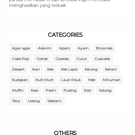
menghasilkan yang terbaik.
CATEGORIES
Agar-agar
Aiskrim
Apam
Ayam
Brownies
Cake Pop
Coklat
Cookies
Cucur
Cupcake
Dessert
Ikan
Kek
Kek Lapis
Kerang
Ketam
Kudapan
Kuih Muih
Lauk-Pauk
Mee
Minuman
Muffin
Nasi
Pastri
Puding
Roti
Sotong
Telur
Udang
Western
OTHERS