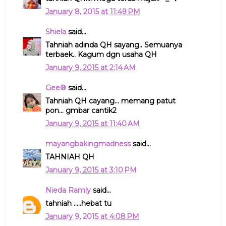
January 8, 2015 at 11:49 PM
Shiela
said...
Tahniah adinda QH sayang.. Semuanya
terbaek.. Kagum dgn usaha QH
January 9, 2015 at 2:14 AM
Gee®
said...
Tahniah QH cayang... memang patut
pon... gmbar cantik2
January 9, 2015 at 11:40 AM
mayangbakingmadness
said...
TAHNIAH QH
January 9, 2015 at 3:10 PM
Nieda Ramly
said...
tahniah .....hebat tu
January 9, 2015 at 4:08 PM