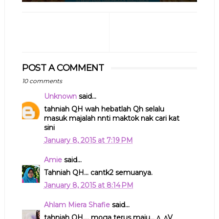
POST A COMMENT
10 comments
Unknown
said...
tahniah QH wah hebatlah Qh selalu
masuk majalah nnti maktok nak cari kat
sini
January 8, 2015 at 7:19 PM
Amie
said...
Tahniah QH... cantk2 semuanya.
January 8, 2015 at 8:14 PM
Ahlam Miera Shafie
said...
tahniah QH.... moga terus maju... ^_^V