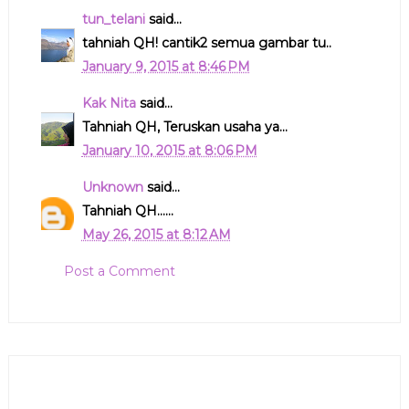
tun_telani
said...
tahniah QH! cantik2 semua gambar tu..
January 9, 2015 at 8:46 PM
Kak Nita
said...
Tahniah QH, Teruskan usaha ya...
January 10, 2015 at 8:06 PM
Unknown
said...
Tahniah QH......
May 26, 2015 at 8:12 AM
Post a Comment