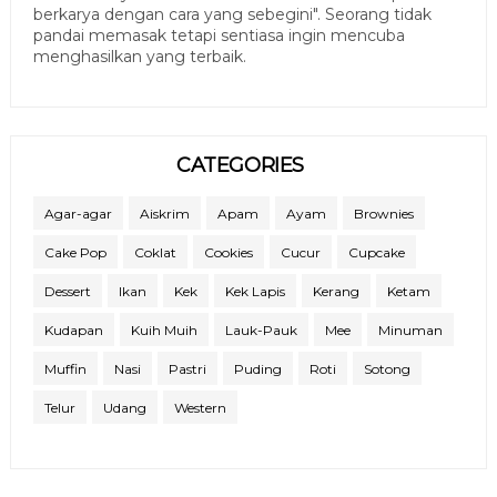
berkarya dengan cara yang sebegini". Seorang tidak
pandai memasak tetapi sentiasa ingin mencuba
menghasilkan yang terbaik.
CATEGORIES
Agar-agar
Aiskrim
Apam
Ayam
Brownies
Cake Pop
Coklat
Cookies
Cucur
Cupcake
Dessert
Ikan
Kek
Kek Lapis
Kerang
Ketam
Kudapan
Kuih Muih
Lauk-Pauk
Mee
Minuman
Muffin
Nasi
Pastri
Puding
Roti
Sotong
Telur
Udang
Western