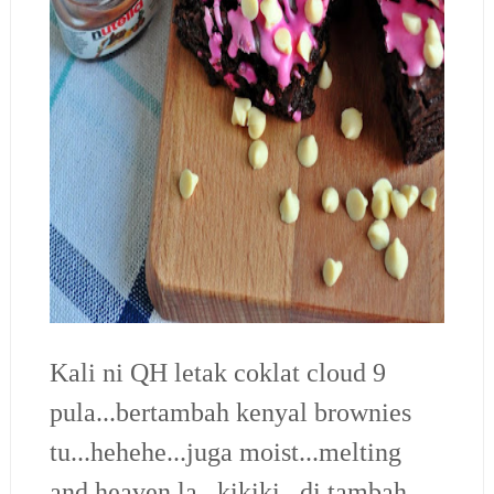
Kali ni QH letak coklat cloud 9
pula...bertambah kenyal brownies
tu...hehehe...juga moist...melting
and heaven la...kikiki...di tambah