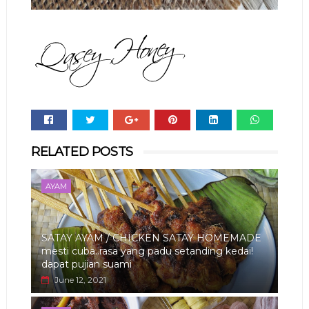
Whats
RELATED POSTS
app
AYAM
SATAY AYAM / CHICKEN SATAY HOMEMADE
mesti cuba..rasa yang padu setanding kedai!
dapat pujian suami
June 12, 2021