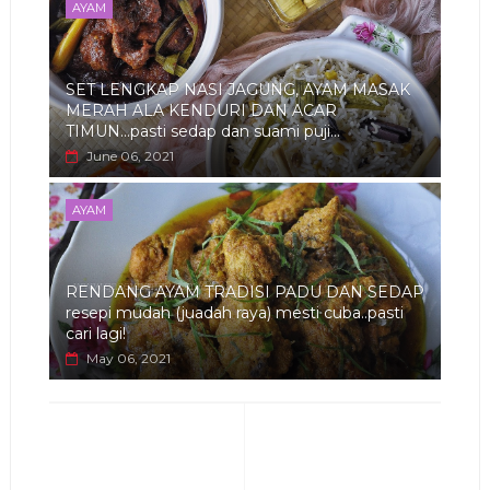
AYAM
SET LENGKAP NASI JAGUNG, AYAM MASAK
MERAH ALA KENDURI DAN ACAR
TIMUN...pasti sedap dan suami puji...
June 06, 2021
AYAM
RENDANG AYAM TRADISI PADU DAN SEDAP
resepi mudah (juadah raya) mesti cuba..pasti
cari lagi!
May 06, 2021