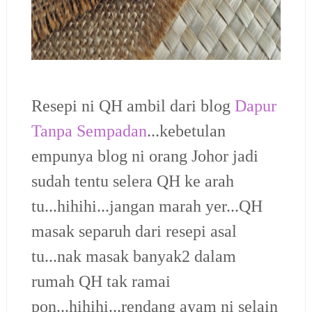
Resepi ni QH ambil dari blog
Dapur
Tanpa Sempadan
...kebetulan
empunya blog ni orang Johor jadi
sudah tentu selera QH ke arah
tu...hihihi...jangan marah yer...QH
masak separuh dari resepi asal
tu...nak masak banyak2 dalam
rumah QH tak ramai
pon...hihihi...rendang ayam ni selain