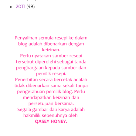
2011
(48)
►