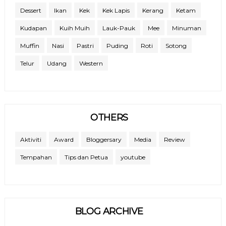
Dessert
Ikan
Kek
Kek Lapis
Kerang
Ketam
Kudapan
Kuih Muih
Lauk-Pauk
Mee
Minuman
Muffin
Nasi
Pastri
Puding
Roti
Sotong
Telur
Udang
Western
OTHERS
Aktiviti
Award
Bloggersary
Media
Review
Tempahan
Tips dan Petua
youtube
BLOG ARCHIVE