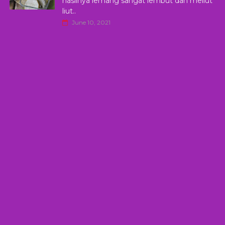
hasilnya lemang sangat lembut dan meliut
liut..
June 10, 2021