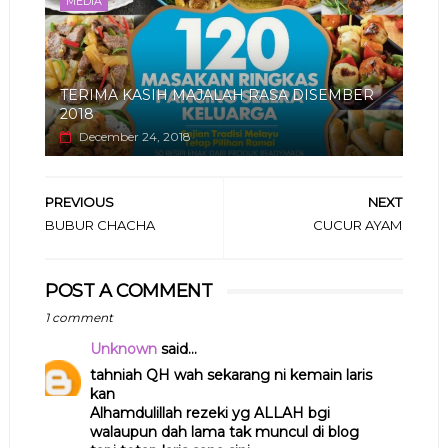
MEDIA
TERIMA KASIH MAJALAH RASA DISEMBER
2018
December 24, 2018
PREVIOUS
NEXT
BUBUR CHACHA
CUCUR AYAM
POST A COMMENT
1 comment
Unknown
said...
tahniah QH wah sekarang ni kemain laris
kan
Alhamdulillah rezeki yg ALLAH bgi
walaupun dah lama tak muncul di blog