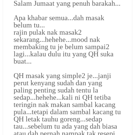
Salam Jumaat yang penuh barakah...
Apa khabar semua...dah masak
belum tu...
rajin pulak nak masak2
sekarang...hehehe...mood nak
membaking tu je belum sampai2
lagi...kalau dulu itu yang QH suka
buat...
QH masak yang simple2 je...janji
perut kenyang sudah dan yang
paling penting sudah tentu la
sedap...hehehe...kali ni QH tetiba
teringin nak makan sambal kacang
pula...tetapi dalam sambal kacang tu
QH letak tauhu goreng...sedap
tau...sebelum tu ada yang dah biasa
atau dah pernah nampak tak resepi