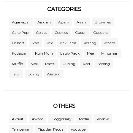
CATEGORIES
Agar-agar
Aiskrim
Apam
Ayam
Brownies
Cake Pop
Coklat
Cookies
Cucur
Cupcake
Dessert
Ikan
Kek
Kek Lapis
Kerang
Ketam
Kudapan
Kuih Muih
Lauk-Pauk
Mee
Minuman
Muffin
Nasi
Pastri
Puding
Roti
Sotong
Telur
Udang
Western
OTHERS
Aktiviti
Award
Bloggersary
Media
Review
Tempahan
Tips dan Petua
youtube