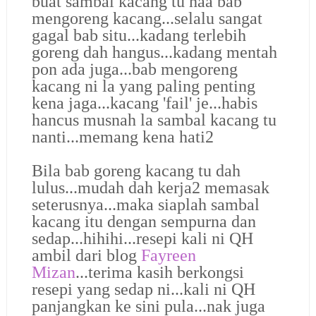
buat sambal kacang tu haa bab
mengoreng kacang...selalu sangat
gagal bab situ...kadang terlebih
goreng dah hangus...kadang mentah
pon ada juga...bab mengoreng
kacang ni la yang paling penting
kena jaga...kacang 'fail' je...habis
hancus musnah la sambal kacang tu
nanti...memang kena hati2
Bila bab goreng kacang tu dah
lulus...mudah dah kerja2 memasak
seterusnya...maka siaplah sambal
kacang itu dengan sempurna dan
sedap...hihihi...resepi kali ni QH
ambil dari blog
Fayreen
Mizan
...terima kasih berkongsi
resepi yang sedap ni...kali ni QH
panjangkan ke sini pula...nak juga