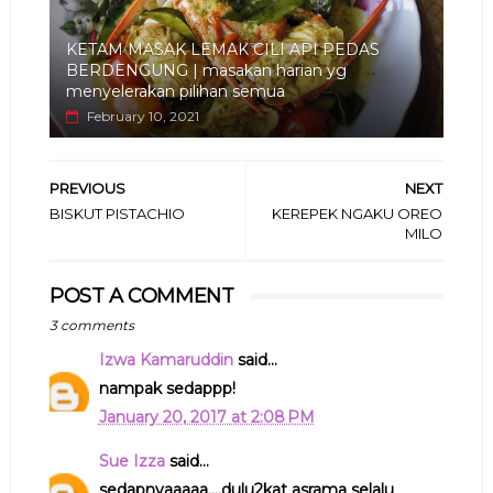
KETAM MASAK LEMAK CILI API PEDAS
BERDENGUNG | masakan harian yg
menyelerakan pilihan semua
February 10, 2021
PREVIOUS
NEXT
BISKUT PISTACHIO
KEREPEK NGAKU OREO
MILO
POST A COMMENT
3 comments
Izwa Kamaruddin
said...
nampak sedappp!
January 20, 2017 at 2:08 PM
Sue Izza
said...
sedapnyaaaaa....dulu2kat asrama selalu