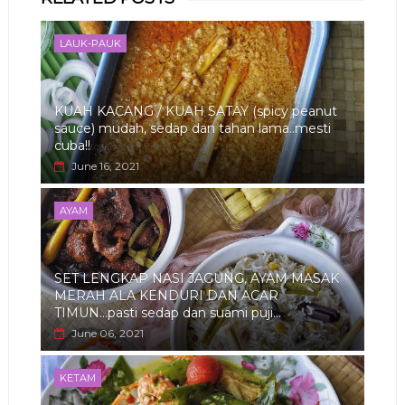
app
LAUK-PAUK
KUAH KACANG / KUAH SATAY (spicy peanut
sauce) mudah, sedap dan tahan lama..mesti
cuba!!
June 16, 2021
AYAM
SET LENGKAP NASI JAGUNG, AYAM MASAK
MERAH ALA KENDURI DAN ACAR
TIMUN...pasti sedap dan suami puji...
June 06, 2021
KETAM