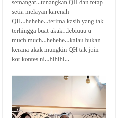
semangat...tenangkan QH dan tetap
setia melayan karenah
QH...hehehe...terima kasih yang tak
terhingga buat akak...lebiuuu u
much much...hehehe...kalau bukan
kerana akak mungkin QH tak join
kot kontes ni...hihihi...