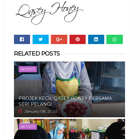
Whats
RELATED POSTS
app
AKTIVITI
PROJEK KECIL QASEY HONEY BERSAMA
SERI PELANGI
January 08, 2020
AKTIVITI