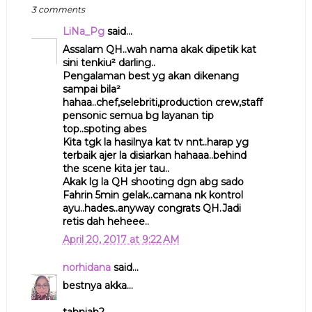
3 comments
LiNa_Pg
said...
Assalam QH..wah nama akak dipetik kat
sini tenkiu² darling..
Pengalaman best yg akan dikenang
sampai bila²
hahaa..chef,selebriti,production crew,staff
pensonic semua bg layanan tip
top..spoting abes
Kita tgk la hasilnya kat tv nnt..harap yg
terbaik ajer la disiarkan hahaaa..behind
the scene kita jer tau..
Akak lg la QH shooting dgn abg sado
Fahrin 5min gelak..camana nk kontrol
ayu..hades..anyway congrats QH.Jadi
retis dah heheee..
April 20, 2017 at 9:22 AM
norhidana
said...
bestnya akka...
tahniah2...