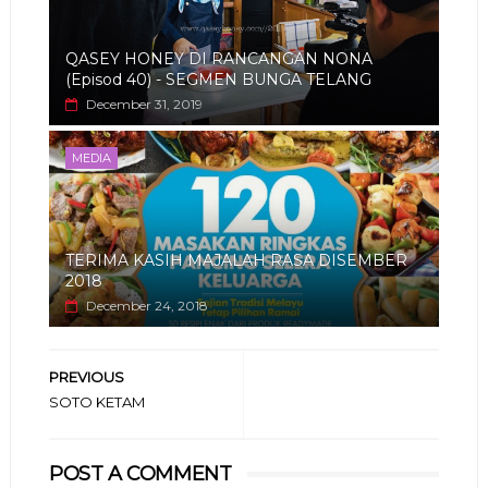
QASEY HONEY DI RANCANGAN NONA
(Episod 40) - SEGMEN BUNGA TELANG
December 31, 2019
MEDIA
TERIMA KASIH MAJALAH RASA DISEMBER
2018
December 24, 2018
PREVIOUS
SOTO KETAM
POST A COMMENT