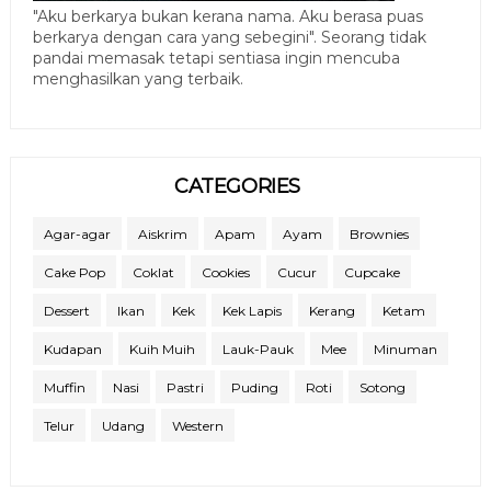
"Aku berkarya bukan kerana nama. Aku berasa puas
berkarya dengan cara yang sebegini". Seorang tidak
pandai memasak tetapi sentiasa ingin mencuba
menghasilkan yang terbaik.
CATEGORIES
Agar-agar
Aiskrim
Apam
Ayam
Brownies
Cake Pop
Coklat
Cookies
Cucur
Cupcake
Dessert
Ikan
Kek
Kek Lapis
Kerang
Ketam
Kudapan
Kuih Muih
Lauk-Pauk
Mee
Minuman
Muffin
Nasi
Pastri
Puding
Roti
Sotong
Telur
Udang
Western