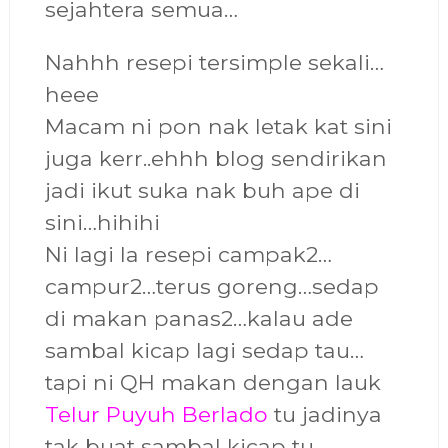
sejahtera semua…
Nahhh resepi tersimple sekali…
heee
Macam ni pon nak letak kat sini
juga kerr..ehhh blog sendirikan
jadi ikut suka nak buh ape di
sini…hihihi
Ni lagi la resepi campak2…
campur2…terus goreng…sedap
di makan panas2…kalau ade
sambal kicap lagi sedap tau…
tapi ni QH makan dengan lauk
Telur Puyuh Berlado
tu jadinya
tak buat sambal kicap tu…