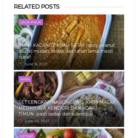
Whats
RELATED POSTS
app
LAUK-PAUK
KUAH KACANG / KUAH SATAY (spicy peanut
sauce) mudah, sedap dan tahan lama..mesti
cuba!!
June 16, 2021
AYAM
SET LENGKAP NASI JAGUNG, AYAM MASAK
MERAH ALA KENDURI DAN ACAR
TIMUN...pasti sedap dan suami puji...
June 06, 2021
KETAM