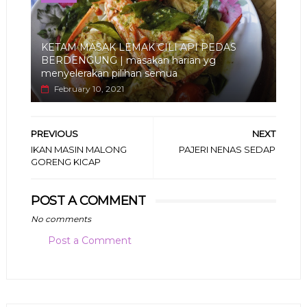
KETAM MASAK LEMAK CILI API PEDAS
BERDENGUNG | masakan harian yg
menyelerakan pilihan semua
February 10, 2021
PREVIOUS
NEXT
IKAN MASIN MALONG
PAJERI NENAS SEDAP
GORENG KICAP
POST A COMMENT
No comments
Post a Comment