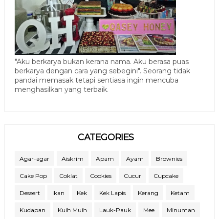
"Aku berkarya bukan kerana nama. Aku berasa puas
berkarya dengan cara yang sebegini". Seorang tidak
pandai memasak tetapi sentiasa ingin mencuba
menghasilkan yang terbaik.
CATEGORIES
Agar-agar
Aiskrim
Apam
Ayam
Brownies
Cake Pop
Coklat
Cookies
Cucur
Cupcake
Dessert
Ikan
Kek
Kek Lapis
Kerang
Ketam
Kudapan
Kuih Muih
Lauk-Pauk
Mee
Minuman