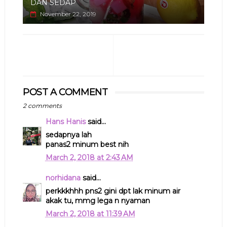
DAN SEDAP
November 22, 2019
POST A COMMENT
2 comments
Hans Hanis
said...
sedapnya lah
panas2 minum best nih
March 2, 2018 at 2:43 AM
norhidana
said...
perkkkhhh pns2 gini dpt lak minum air
akak tu, mmg lega n nyaman
March 2, 2018 at 11:39 AM