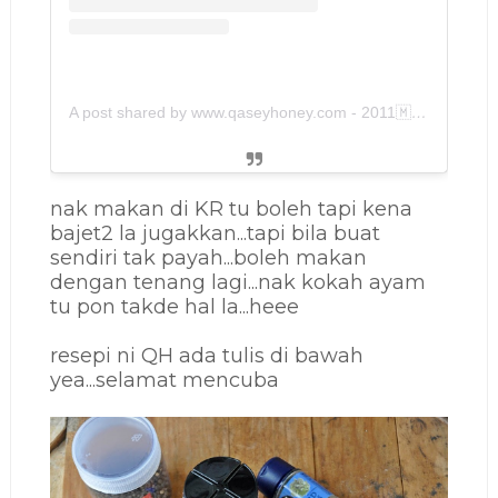
A post shared by www.qaseyhoney.com - 2011🇲🇾 (@qaseyhoney)
nak makan di KR tu boleh tapi kena
bajet2 la jugakkan...tapi bila buat
sendiri tak payah...boleh makan
dengan tenang lagi...nak kokah ayam
tu pon takde hal la...heee
resepi ni QH ada tulis di bawah
yea...selamat mencuba