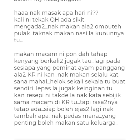
haaa nak masak apa hari ni??
kali ni tekak QH ada sikit
mengada2...nak makan ala2 omputeh
pulak...taknak makan nasi la kununnya
tu...
makan macam ni pon dah tahap
kenyang berkali2 jugak tau...lagi pada
sesiapa yang peminat ayam panggang
ala2 KR ni kan...nak makan selalu kat
sana mahai...helok sekali sekala tu buat
sendiri...lepas la jugak keinginan tu
kan..resepi ni takde la nak kata sebijik
sama macam di KR tu...tapi rasa2nya
tetap ada...siap boleh ejas2 lagi nak
tambah apa...nak pedas mana...yang
penting boleh makan satu keluarga...