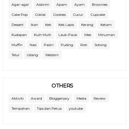
Agar-agar
Aiskrim
Apam
Ayam
Brownies
Cake Pop
Coklat
Cookies
Cucur
Cupcake
Dessert
Ikan
Kek
Kek Lapis
Kerang
Ketam
Kudapan
Kuih Muih
Lauk-Pauk
Mee
Minuman
Muffin
Nasi
Pastri
Puding
Roti
Sotong
Telur
Udang
Western
OTHERS
Aktiviti
Award
Bloggersary
Media
Review
Tempahan
Tips dan Petua
youtube