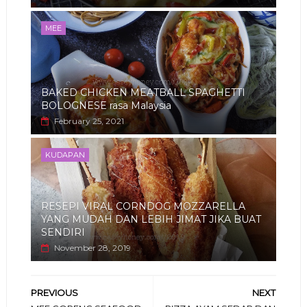
MEE
BAKED CHICKEN MEATBALL SPAGHETTI
BOLOGNESE rasa Malaysia
February 25, 2021
KUDAPAN
RESEPI VIRAL CORNDOG MOZZARELLA
YANG MUDAH DAN LEBIH JIMAT JIKA BUAT
SENDIRI
November 28, 2019
PREVIOUS
NEXT