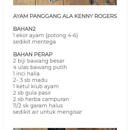
AYAM PANGGANG ALA KENNY ROGERS
BAHAN2
1 ekor ayam (potong 4-6)
sedikit mentega
BAHAN PERAP
2 biji bawang besar
4 ulas bawang putih
1 inci halia
2- 3 sb madu
1 ketul kiub ayam
2 sb gula pasir
2 sb herba campuran
11/2 sk garam halus
sedikit air untuk mengisar