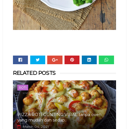
Whats
RELATED POSTS
app
ROTI
PIZZA ROTI GUNTING VIRAL tanpa oven
yang mudah dan sedap..
March 04, 2021