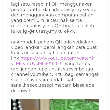
lagi satu resepi ni QH menggunakan
peanut butter dari @nutasty.my sedap
dan menggunakan campuran bahan
yang premium je tau...nak sama
macam kukis yang QH buat tu...boleh
la ke ig
@nutasty.my tu ekkk...
nak mudah paham QH ada sediakan
video langkah demi langkah cara buat
kukis ni...klikkan sahaja pautan
link
https://www.youtube.com/watch?
v=MDdnUvsM6l8&t=63s
yang tertera
tapi jangan lupa untuk subscribe tau
channel youtube QH tu...bagi semangat
sikit supaya rajin update kat
sana...heeee...resepi macam biasa ada
di bawah...