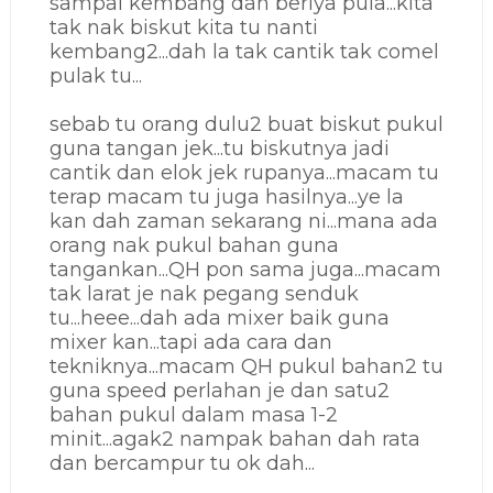
sampai kembang dan beriya pula...kita
tak nak biskut kita tu nanti
kembang2...dah la tak cantik tak comel
pulak tu...
sebab tu orang dulu2 buat biskut pukul
guna tangan jek...tu biskutnya jadi
cantik dan elok jek rupanya...macam tu
terap macam tu juga hasilnya...ye la
kan dah zaman sekarang ni...mana ada
orang nak pukul bahan guna
tangankan...QH pon sama juga...macam
tak larat je nak pegang senduk
tu...heee...dah ada mixer baik guna
mixer kan...tapi ada cara dan
tekniknya...macam QH pukul bahan2 tu
guna speed perlahan je dan satu2
bahan pukul dalam masa 1-2
minit...agak2 nampak bahan dah rata
dan bercampur tu ok dah...