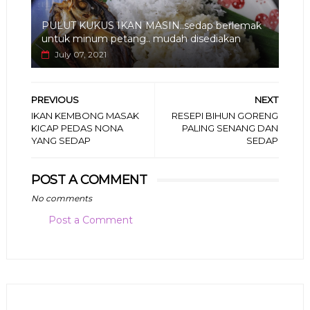
PULUT KUKUS IKAN MASIN..sedap berlemak
untuk minum petang.. mudah disediakan
July 07, 2021
PREVIOUS
NEXT
IKAN KEMBONG MASAK
RESEPI BIHUN GORENG
KICAP PEDAS NONA
PALING SENANG DAN
YANG SEDAP
SEDAP
POST A COMMENT
No comments
Post a Comment