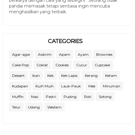
berkarya dengan cara yang sebegini". Seorang tidak
pandai memasak tetapi sentiasa ingin mencuba
menghasilkan yang terbaik.
CATEGORIES
Agar-agar
Aiskrim
Apam
Ayam
Brownies
Cake Pop
Coklat
Cookies
Cucur
Cupcake
Dessert
Ikan
Kek
Kek Lapis
Kerang
Ketam
Kudapan
Kuih Muih
Lauk-Pauk
Mee
Minuman
Muffin
Nasi
Pastri
Puding
Roti
Sotong
Telur
Udang
Western