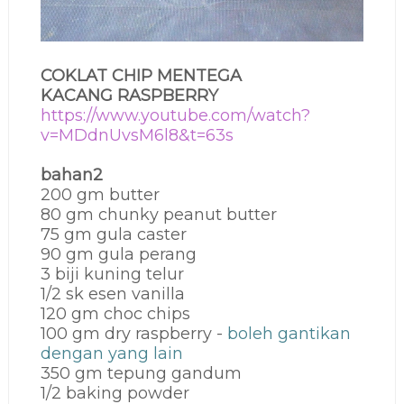
COKLAT CHIP MENTEGA
KACANG
RASPBERRY
https://www.youtube.com/watch?
v=MDdnUvsM6l8&t=63s
bahan2
200 gm butter
80 gm chunky peanut butter
75 gm gula caster
90 gm gula perang
3 biji kuning telur
1/2 sk esen vanilla
120 gm choc chips
100 gm dry raspberry -
boleh gantikan
dengan yang lain
350 gm tepung gandum
1/2 baking powder