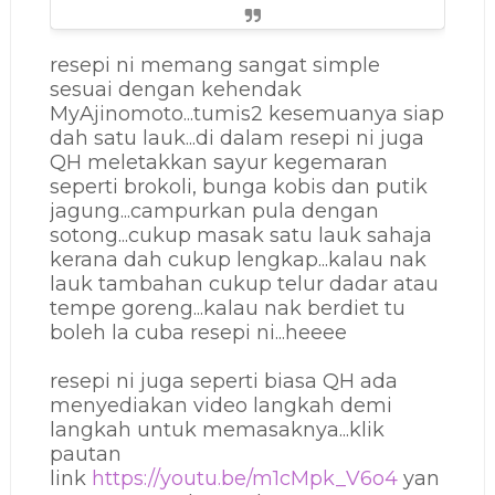
resepi ni memang sangat simple
sesuai dengan kehendak
MyAjinomoto...tumis2 kesemuanya siap
dah satu lauk...di dalam resepi ni juga
QH meletakkan sayur kegemaran
seperti brokoli, bunga kobis dan putik
jagung...campurkan pula dengan
sotong...cukup masak satu lauk sahaja
kerana dah cukup lengkap...kalau nak
lauk tambahan cukup telur dadar atau
tempe goreng...kalau nak berdiet tu
boleh la cuba resepi ni...heeee
resepi ni juga seperti biasa QH ada
menyediakan video langkah demi
langkah untuk memasaknya...klik
pautan
link
https://youtu.be/m1cMpk_V6o4
yan