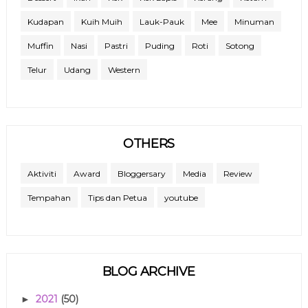
Kudapan
Kuih Muih
Lauk-Pauk
Mee
Minuman
Muffin
Nasi
Pastri
Puding
Roti
Sotong
Telur
Udang
Western
OTHERS
Aktiviti
Award
Bloggersary
Media
Review
Tempahan
Tips dan Petua
youtube
BLOG ARCHIVE
2021
(50)
►