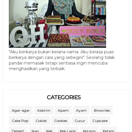
"Aku berkarya bukan kerana nama. Aku berasa puas
berkarya dengan cara yang sebegini". Seorang tidak
pandai memasak tetapi sentiasa ingin mencuba
menghasilkan yang terbaik.
CATEGORIES
Agar-agar
Aiskrim
Apam
Ayam
Brownies
Cake Pop
Coklat
Cookies
Cucur
Cupcake
Dessert
Ikan
Kek
Kek Lapis
Kerang
Ketam