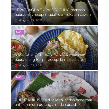
LEPAT JAGUNG / PAIS JAGUNG manisan
tradisional.. resepi mudah dan sukatan cawan
August 07, 2021
NASI
NASI GAUL / KULAAN BANJAR makanan
tradisi orang Banjar...resepi lama dan rare
August 02, 2021
NASI
PULUT KUKUS IKAN MASIN..sedap berlemak
untuk minum petang.. mudah disediakan