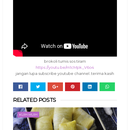
brokoli tumis sos tiram
https://youtu.be/m1cMpk_V6o4
jangan lupa subscribe youtube channel..terima kasih
Whats
RELATED POSTS
app
KUIH MUIH