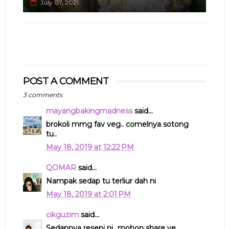
July 07, 2021
POST A COMMENT
3 comments
mayangbakingmadness
said...
brokoli mmg fav veg.. comelnya sotong
tu..
May 18, 2019 at 12:22 PM
QOMAR
said...
Nampak sedap tu terliur dah ni
May 18, 2019 at 2:01 PM
cikguzim
said...
Sedapnya resepi ni...mohon share ye