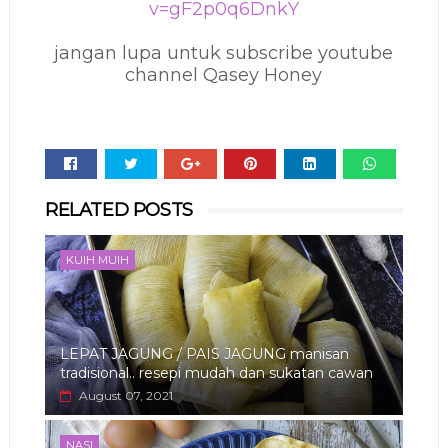
v=gF2p0q6DnkY
jangan lupa untuk subscribe youtube
channel Qasey Honey
Whats
RELATED POSTS
app
KUIH MUIH
LEPAT JAGUNG / PAIS JAGUNG manisan
tradisional.. resepi mudah dan sukatan cawan
August 07, 2021
NASI