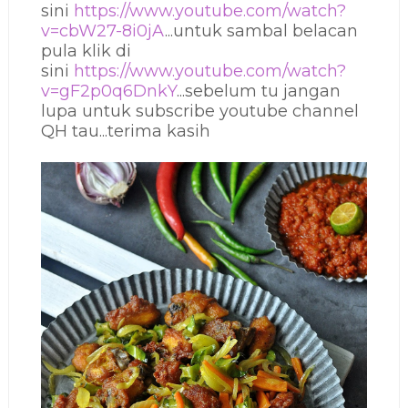
sini
https://www.youtube.com/watch?
v=cbW27-8i0jA
...untuk sambal belacan
pula klik di
sini
https://www.youtube.com/watch?
v=gF2p0q6DnkY
...sebelum tu jangan
lupa untuk subscribe youtube channel
QH tau...terima kasih