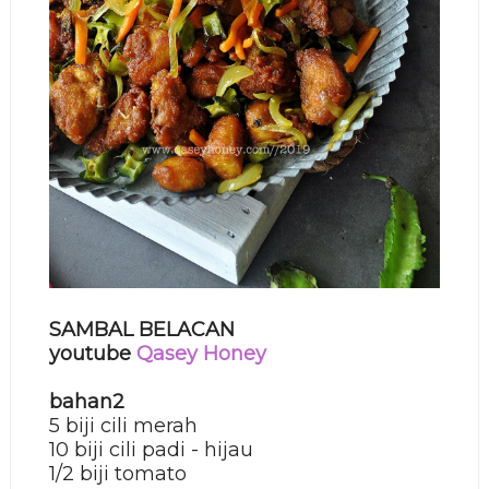
SAMBAL BELACAN
youtube
Qasey Honey
bahan2
5 biji cili merah
10 biji cili padi - hijau
1/2 biji tomato