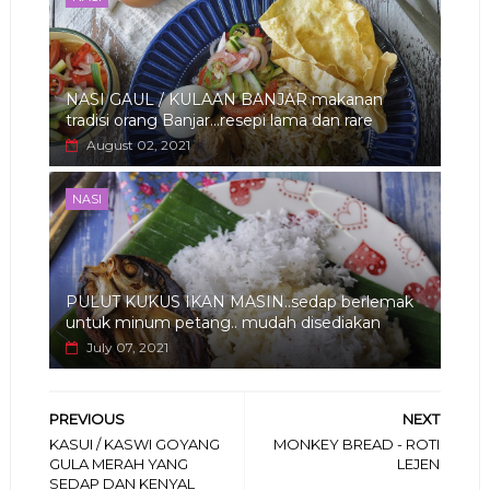
NASI GAUL / KULAAN BANJAR makanan
tradisi orang Banjar...resepi lama dan rare
August 02, 2021
NASI
PULUT KUKUS IKAN MASIN..sedap berlemak
untuk minum petang.. mudah disediakan
July 07, 2021
PREVIOUS
NEXT
KASUI / KASWI GOYANG
MONKEY BREAD - ROTI
GULA MERAH YANG
LEJEN
SEDAP DAN KENYAL