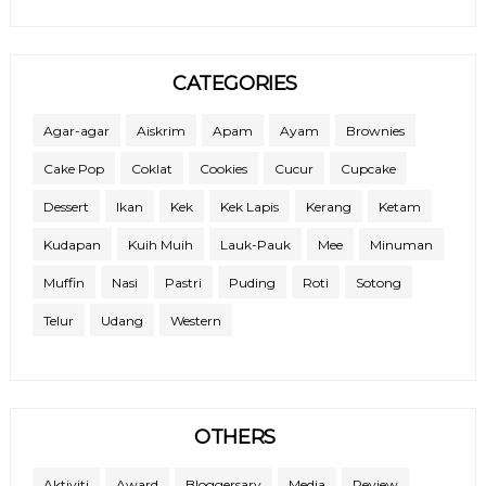
CATEGORIES
Agar-agar
Aiskrim
Apam
Ayam
Brownies
Cake Pop
Coklat
Cookies
Cucur
Cupcake
Dessert
Ikan
Kek
Kek Lapis
Kerang
Ketam
Kudapan
Kuih Muih
Lauk-Pauk
Mee
Minuman
Muffin
Nasi
Pastri
Puding
Roti
Sotong
Telur
Udang
Western
OTHERS
Aktiviti
Award
Bloggersary
Media
Review