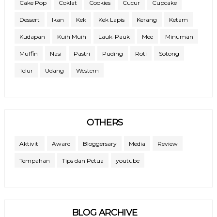
Cake Pop
Coklat
Cookies
Cucur
Cupcake
Dessert
Ikan
Kek
Kek Lapis
Kerang
Ketam
Kudapan
Kuih Muih
Lauk-Pauk
Mee
Minuman
Muffin
Nasi
Pastri
Puding
Roti
Sotong
Telur
Udang
Western
OTHERS
Aktiviti
Award
Bloggersary
Media
Review
Tempahan
Tips dan Petua
youtube
BLOG ARCHIVE