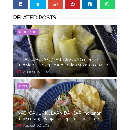
Whats
RELATED POSTS
app
KUIH MUIH
LEPAT JAGUNG / PAIS JAGUNG manisan
tradisional.. resepi mudah dan sukatan cawan
August 07, 2021
NASI
NASI GAUL / KULAAN BANJAR makanan
tradisi orang Banjar...resepi lama dan rare
August 02, 2021