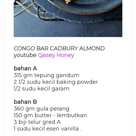
CONGO BAR CADBURY ALMOND
youtube
Qasey Honey
bahan A
315 gm tepung gandum
2 1/2 sudu kecil baking powder
1/2 sudu kecil garam
bahan B
360 gm gula perang
150 gm butter - lembutkan
3 biji telur gred A
1 sudu kecil esen vanilla .