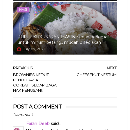
NASI
PULUT KUKUS IKAN MASIN..sedap berlemak
untuk minum petang.. mudah disediakan
July 07, 2021
PREVIOUS
NEXT
BROWNIES KEDUT
CHEESEKUT NESTUM
PENUH RASA
COKLAT...SEDAP BAGAI
NAK PENGSAN!!
POST A COMMENT
1 comment
Farah Deeb
said...