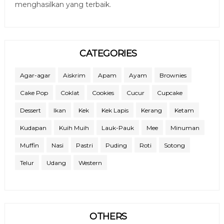
menghasilkan yang terbaik.
CATEGORIES
Agar-agar
Aiskrim
Apam
Ayam
Brownies
Cake Pop
Coklat
Cookies
Cucur
Cupcake
Dessert
Ikan
Kek
Kek Lapis
Kerang
Ketam
Kudapan
Kuih Muih
Lauk-Pauk
Mee
Minuman
Muffin
Nasi
Pastri
Puding
Roti
Sotong
Telur
Udang
Western
OTHERS