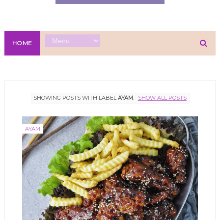
HOME
SHOWING POSTS WITH LABEL
AYAM
.
SHOW ALL POSTS
AYAM