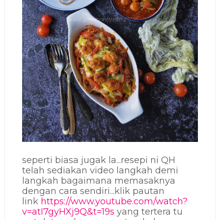
seperti biasa jugak la...resepi ni QH
telah sediakan video langkah demi
langkah bagaimana memasaknya
dengan cara sendiri...klik pautan
link
https://www.youtube.com/watch?
v=atI7gyHXj9Q&t=19s
yang tertera tu