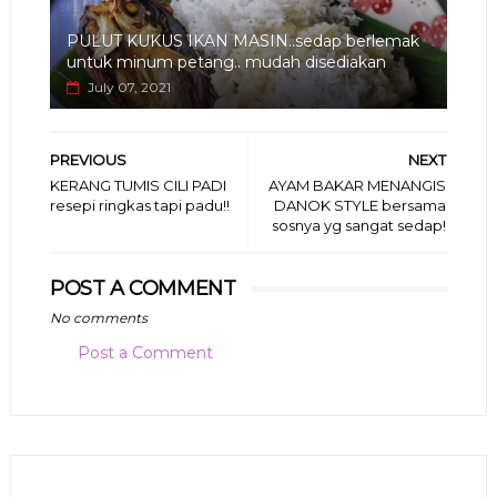
PULUT KUKUS IKAN MASIN..sedap berlemak
untuk minum petang.. mudah disediakan
July 07, 2021
PREVIOUS
NEXT
KERANG TUMIS CILI PADI
AYAM BAKAR MENANGIS
resepi ringkas tapi padu!!
DANOK STYLE bersama
sosnya yg sangat sedap!
POST A COMMENT
No comments
Post a Comment