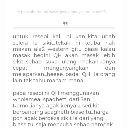
A post shared by www.qaseyhoney.com -since2011 (@qaseyhoney
untuk resepi kali ni kan...kita ubah
selera la sikit...tekak ni tetiba nak
makan ala2 western gitu...biase kalau
masak begini QH akan masak lebih
sikit...sebab suka ulang makan...ianya
cepat mengenyangkan dan
melaparkan...heeee...pada QH la..orang
lain tak tahu macam mana...
pada resepi ni QH menggunakan
wholemeal spaghetti dari San
Remo...ianya agak kenyal2 sedikit
berbanding spaghetti biase tu...harga
pon agak berbeza sikit la dari yang
biase tu...saja mencuba sebab nampak