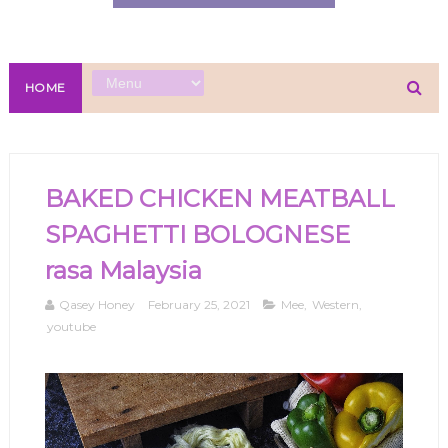
HOME
BAKED CHICKEN MEATBALL
SPAGHETTI BOLOGNESE
rasa Malaysia
Qasey Honey
February 25, 2021
Mee
,
Western
,
youtube