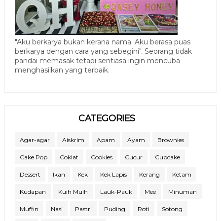
"Aku berkarya bukan kerana nama. Aku berasa puas
berkarya dengan cara yang sebegini". Seorang tidak
pandai memasak tetapi sentiasa ingin mencuba
menghasilkan yang terbaik.
CATEGORIES
Agar-agar
Aiskrim
Apam
Ayam
Brownies
Cake Pop
Coklat
Cookies
Cucur
Cupcake
Dessert
Ikan
Kek
Kek Lapis
Kerang
Ketam
Kudapan
Kuih Muih
Lauk-Pauk
Mee
Minuman
Muffin
Nasi
Pastri
Puding
Roti
Sotong