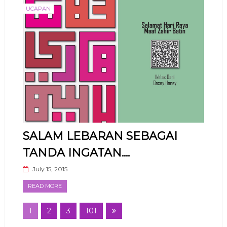
UCAPAN
SALAM LEBARAN SEBAGAI
TANDA INGATAN....
July 15, 2015
READ MORE
1
2
3
101