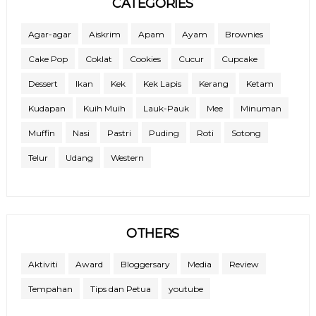
CATEGORIES
Agar-agar
Aiskrim
Apam
Ayam
Brownies
Cake Pop
Coklat
Cookies
Cucur
Cupcake
Dessert
Ikan
Kek
Kek Lapis
Kerang
Ketam
Kudapan
Kuih Muih
Lauk-Pauk
Mee
Minuman
Muffin
Nasi
Pastri
Puding
Roti
Sotong
Telur
Udang
Western
OTHERS
Aktiviti
Award
Bloggersary
Media
Review
Tempahan
Tips dan Petua
youtube