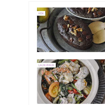
KEK
LAUK-PAUK